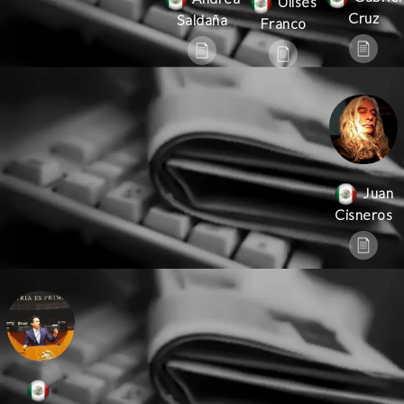
Ulises
Cruz
Saldaña
Franco
Juan
Cisneros