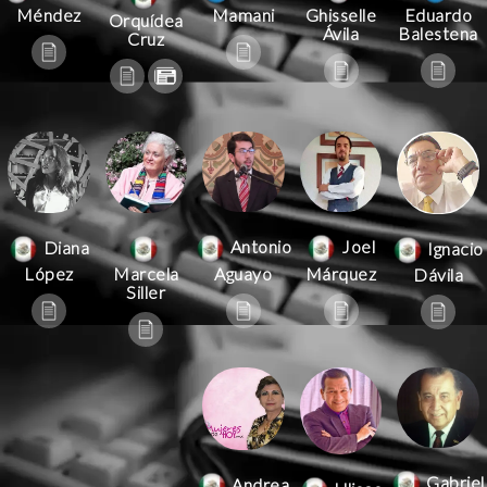
Mamani
Méndez
Ghisselle
Eduardo
Orquídea
Ávila
Balestena
Cruz
Antonio
Joel
Diana
Ignacio
Aguayo
Márquez
López
Marcela
Dávila
Siller
Gabriel
Andrea