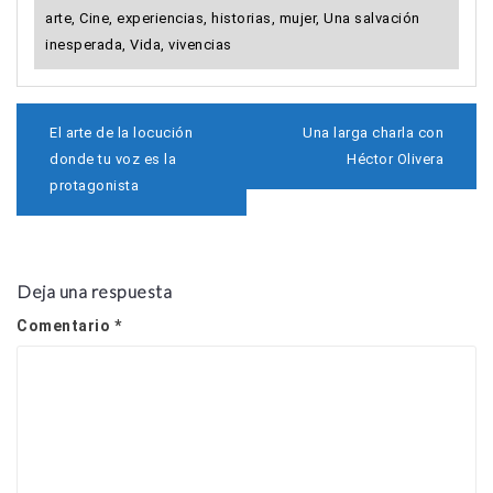
arte
,
Cine
,
experiencias
,
historias
,
mujer
,
Una salvación
inesperada
,
Vida
,
vivencias
N
El arte de la locución
Una larga charla con
a
donde tu voz es la
Héctor Olivera
v
protagonista
e
g
a
c
i
Deja una respuesta
ó
n
Comentario
*
d
e
e
n
t
r
a
d