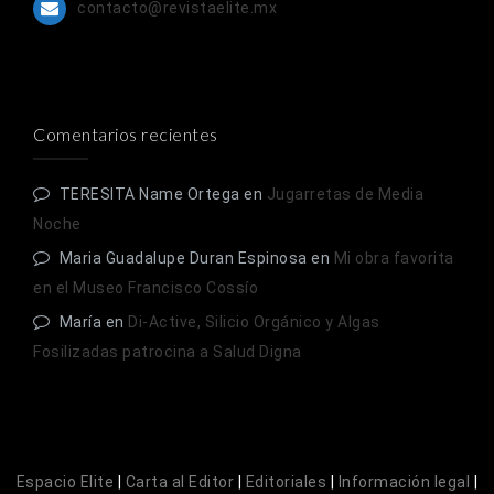
contacto@revistaelite.mx
Comentarios recientes
TERESITA Name Ortega
en
Jugarretas de Media
Noche
Maria Guadalupe Duran Espinosa
en
Mi obra favorita
en el Museo Francisco Cossío
María
en
Di-Active, Silicio Orgánico y Algas
Fosilizadas patrocina a Salud Digna
Espacio Elite
|
Carta al Editor
|
Editoriales
|
Información legal
|