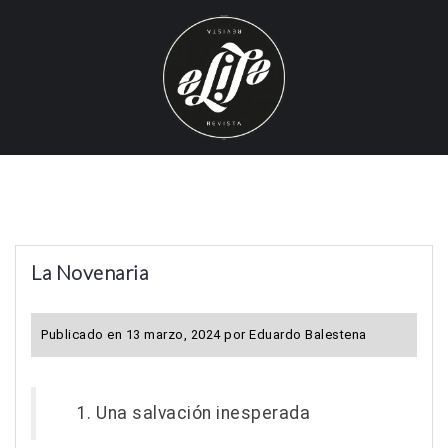
S
k
i
p
t
o
c
o
n
t
La Novenaria
e
n
t
Publicado en
13 marzo, 2024
por
Eduardo Balestena
Una salvación inesperada