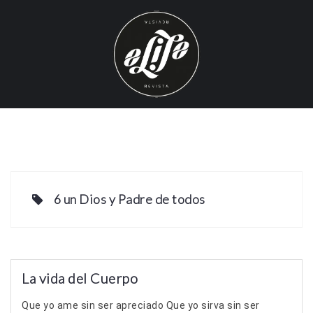
S
k
i
p
t
o
c
o
n
t
e
6 un Dios y Padre de todos
n
t
La vida del Cuerpo
Que yo ame sin ser apreciado Que yo sirva sin ser