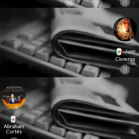
Juan
Cisneros
Abraham
Cortés