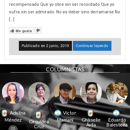
recompensado Que yo obre sin ser recordado Que yo
sufra sin ser admirado. No es deber sino derramarse No
[…]
Me gusta
Publicado en
2 junio, 2019
Continuar leyendo
COLUMNISTAS
Victor
Adelina
Mamani
Méndez
Ghisselle
Eduardo
Orquídea
Ávila
Balestena
Cruz