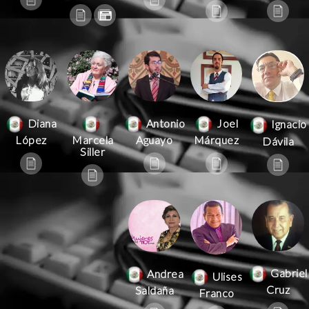
Antonio
Joel
Diana
Ignacio
Aguayo
Márquez
López
Marcela
Dávila
Siller
Gabriel
Andrea
Ulises
Cruz
Saldaña
Franco