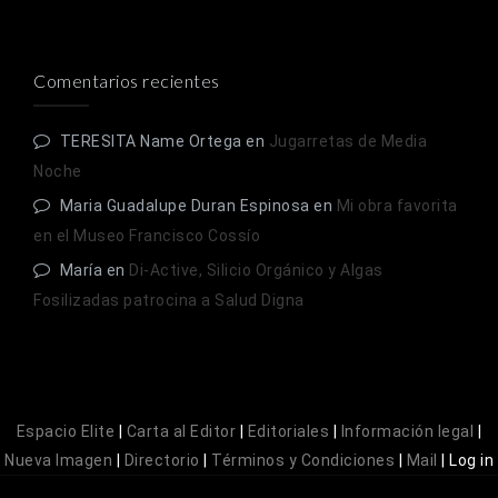
Comentarios recientes
TERESITA Name Ortega
en
Jugarretas de Media
Noche
Maria Guadalupe Duran Espinosa
en
Mi obra favorita
en el Museo Francisco Cossío
María
en
Di-Active, Silicio Orgánico y Algas
Fosilizadas patrocina a Salud Digna
Espacio Elite
|
Carta al Editor
|
Editoriales
|
Información legal
|
Nueva Imagen
|
Directorio
|
Términos y Condiciones
|
Mail
|
Log in