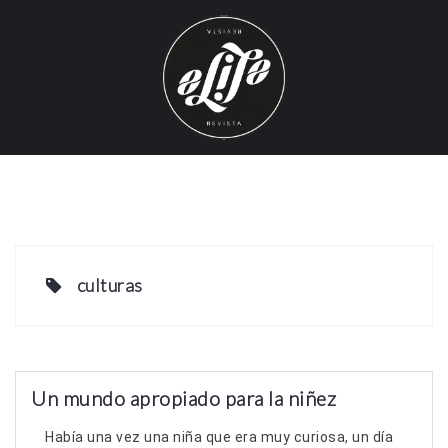
S
k
i
p
t
o
c
o
n
t
e
culturas
n
t
Un mundo apropiado para la niñez
Había una vez una niña que era muy curiosa, un día