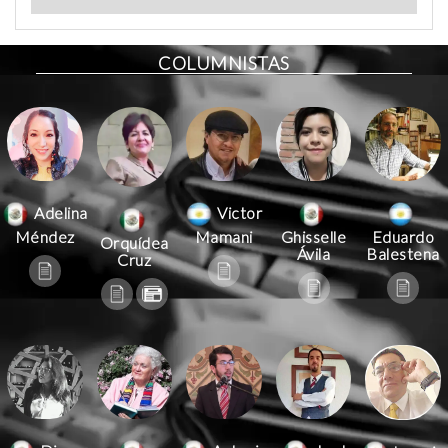
COLUMNISTAS
Victor
Adelina
Mamani
Méndez
Ghisselle
Eduardo
Orquídea
Ávila
Balestena
Cruz