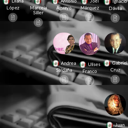
Antonio
Joel
Diana
Ignacio
Aguayo
Márquez
López
Marcela
Dávila
Siller
Gabriel
Andrea
Ulises
Cruz
Saldaña
Franco
Juan