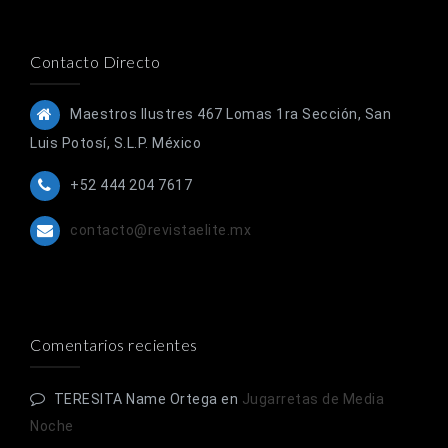
Contacto Directo
Maestros Ilustres 467 Lomas 1ra Sección, San
Luis Potosí, S.L.P. México
+52 444 204 7617
contacto@revistaelite.mx
Comentarios recientes
TERESITA Name Ortega
en
Jugarretas de Media
Noche