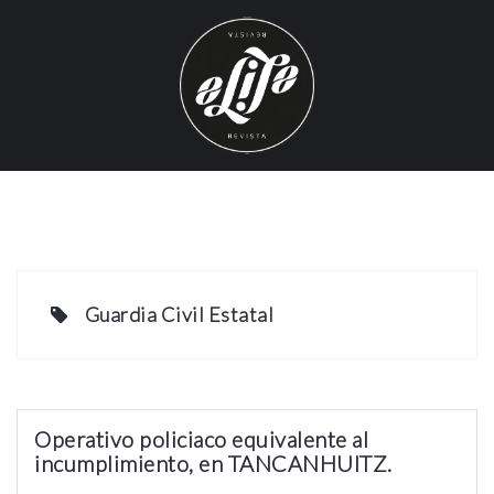
S
k
i
p
t
o
c
o
n
t
e
Guardia Civil Estatal
n
t
Operativo policiaco equivalente al
incumplimiento, en TANCANHUITZ.