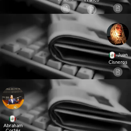
Juan
Cisneros
Abraham
Cortés