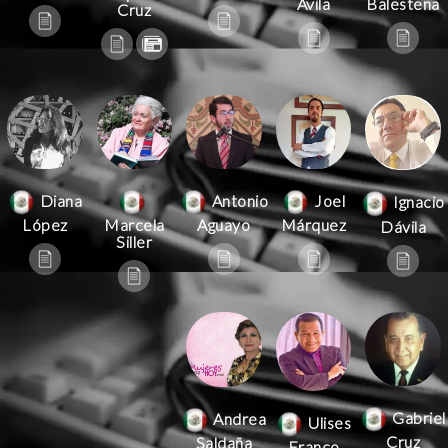
Ávila
Balestena
Cruz
Antonio
Joel
Diana
Ignacio
Aguayo
Márquez
López
Marcela
Dávila
Siller
Gabriel
Andrea
Ulises
Cruz
Saldaña
Franco