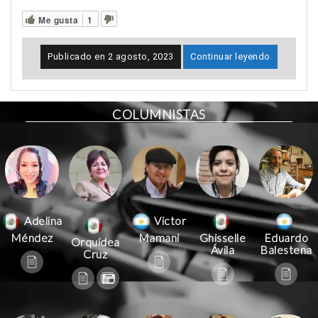
Me gusta
1
Publicado en
2 agosto, 2023
Continuar leyendo
COLUMNISTAS
Victor
Adelina
Mamani
Méndez
Ghisselle
Eduardo
Orquídea
Ávila
Balestena
Cruz