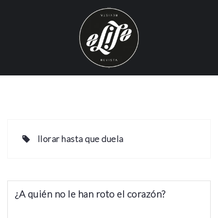
S
k
i
p
t
o
c
o
n
t
e
llorar hasta que duela
n
t
¿A quién no le han roto el corazón?