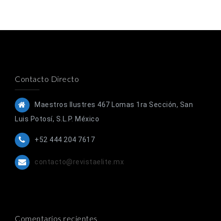
Contacto Directo
Maestros Ilustres 467 Lomas 1ra Sección, San
Luis Potosí, S.L.P. México
+52 444 204 7617
contacto@revistaelite.mx
Comentarios recientes