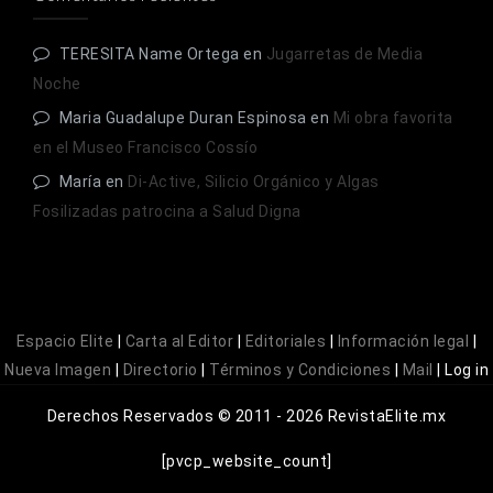
TERESITA Name Ortega
en
Jugarretas de Media
Noche
Maria Guadalupe Duran Espinosa
en
Mi obra favorita
en el Museo Francisco Cossío
María
en
Di-Active, Silicio Orgánico y Algas
Fosilizadas patrocina a Salud Digna
Espacio Elite
|
Carta al Editor
|
Editoriales
|
Información legal
|
Nueva Imagen
|
Directorio
|
Términos y Condiciones
|
Mail
|
Log in
Derechos Reservados © 2011 - 2026 RevistaElite.mx
[pvcp_website_count]