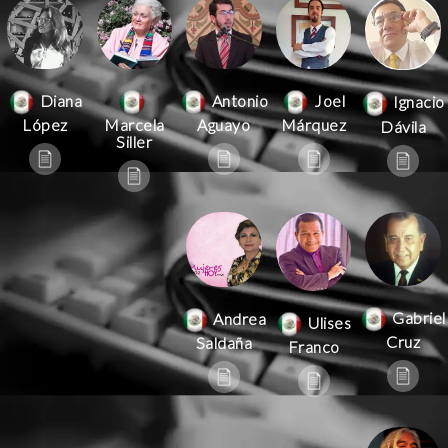
Antonio
Joel
Diana
Ignacio
Aguayo
Márquez
López
Marcela
Dávila
Siller
Gabriel
Andrea
Ulises
Cruz
Saldaña
Franco