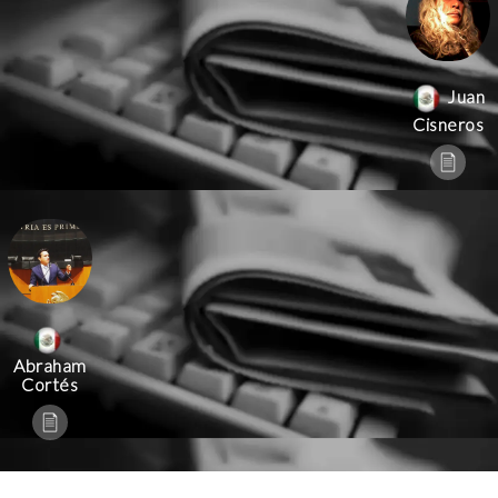
Juan
Cisneros
Abraham
Cortés