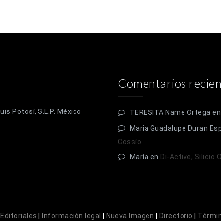
Comentarios recien
is Potosí, S.L.P. México
TERESITA Name Ortega
e
Maria Guadalupe Duran Es
Cossío
María
en
Di-Active, Silicio
|
Editoriales
|
Información legal
|
Nueva Imagen
|
Directorio
|
Términ