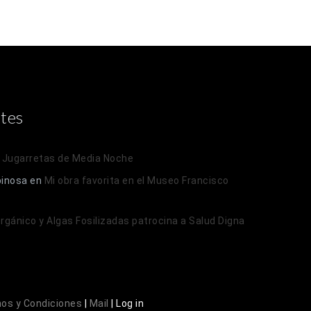
tes
n
Jugarretas de Media Noche
pinosa
en
Mi obra favorita en el Museo Francisco
 Orgánico y Algas Fosilizadas patrocina a Salud Digna
os y Condiciones
|
Mail
|
Log in