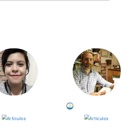
Ghisselle Ávila
Eduardo Balestena