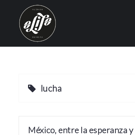
S
k
i
p
t
o
c
o
n
t
e
lucha
n
t
México, entre la esperanza y 