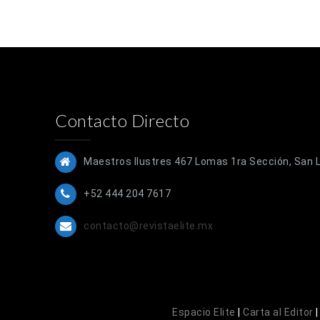
Contacto Directo
Maestros Ilustres 467 Lomas 1ra Sección, San Lu
+52 444 204 7617
contacto@revistaelite.mx
Espacio Elite
|
Carta al Editor