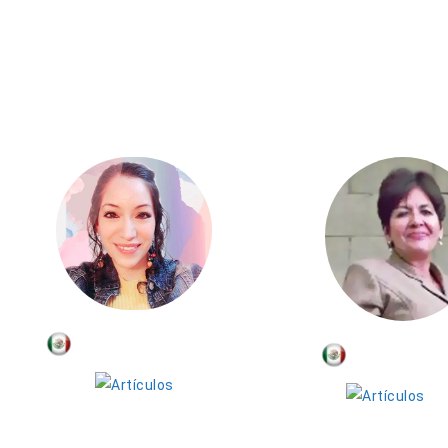
Adelina Méndez
Orquídea 