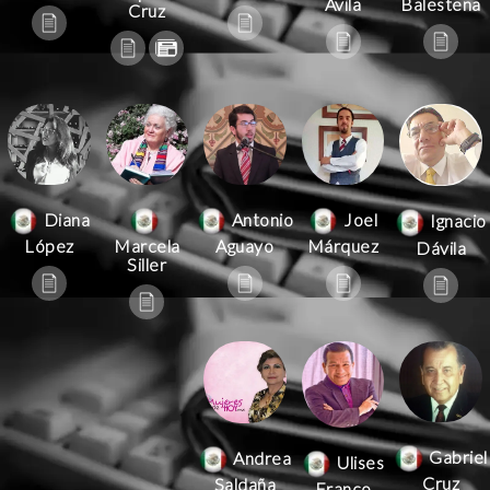
Ávila
Balestena
Cruz
Antonio
Joel
Diana
Ignacio
Aguayo
Márquez
López
Marcela
Dávila
Siller
Gabriel
Andrea
Ulises
Cruz
Saldaña
Franco