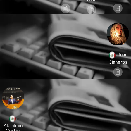
Juan
Cisneros
Abraham
Cortés