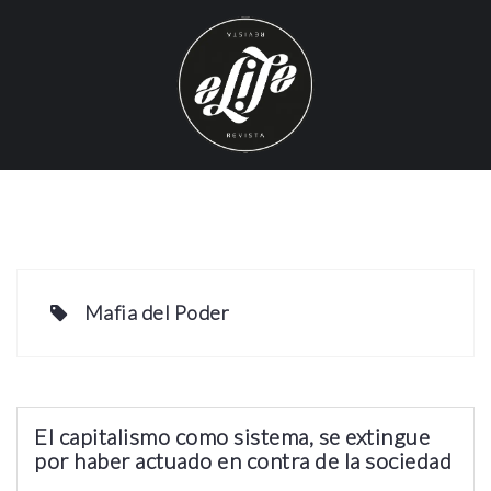
S
k
i
p
t
o
c
o
n
t
e
Mafia del Poder
n
t
El capitalismo como sistema, se extingue
por haber actuado en contra de la sociedad