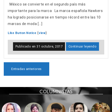
México se convierte en el segundo país más
importante para la marca La marca española Hawkers
ha logrado posicionarse en tiempo récord entre las 10
marcas de moda […]
Like Button Notice
view
(
)
Publicado en
31 octubre, 2017
Continuar leyendo
N
Entradas anteriores
a
v
e
g
COLUMNISTAS
a
c
i
ó