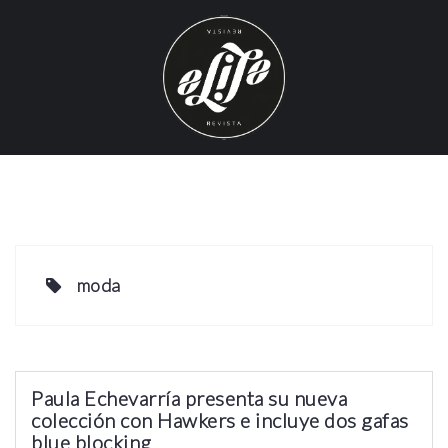
S
k
i
p
t
o
c
o
n
t
e
moda
n
t
Paula Echevarría presenta su nueva
colección con Hawkers e incluye dos gafas
blue blocking