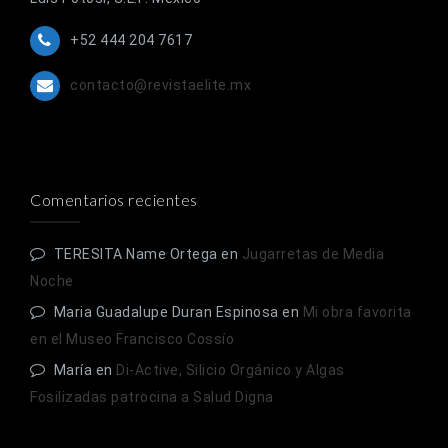
+52 444 204 7617
contacto@revistaelite.mx
Comentarios recientes
TERESITA Name Ortega
en
Jugarretas de Media
Noche
Maria Guadalupe Duran Espinosa
en
Mi obra favorita
en el Museo Francisco Cossío
María
en
Di-Active, Silicio Orgánico y Algas
Fosilizadas patrocina a Salud Digna