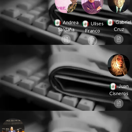
Gabriel
Andrea
Ulises
Cruz
Saldaña
Franco
Juan
Cisneros