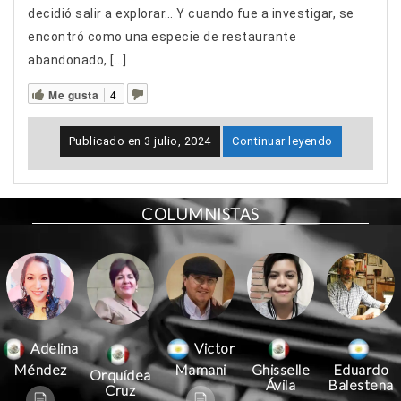
decidió salir a explorar… Y cuando fue a investigar, se
encontró como una especie de restaurante
abandonado, […]
Me gusta
4
Publicado en
3 julio, 2024
Continuar leyendo
COLUMNISTAS
Victor
Adelina
Mamani
Méndez
Ghisselle
Eduardo
Orquídea
Ávila
Balestena
Cruz