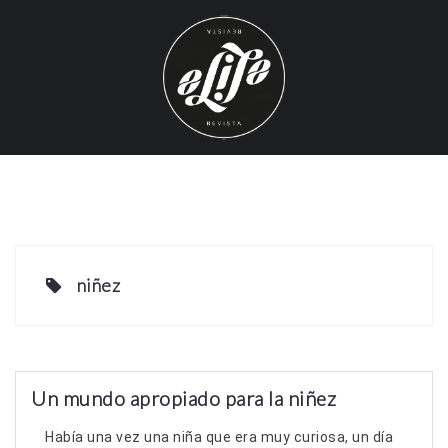
S
k
i
p
t
o
c
o
n
t
e
niñez
n
t
Un mundo apropiado para la niñez
Había una vez una niña que era muy curiosa, un día