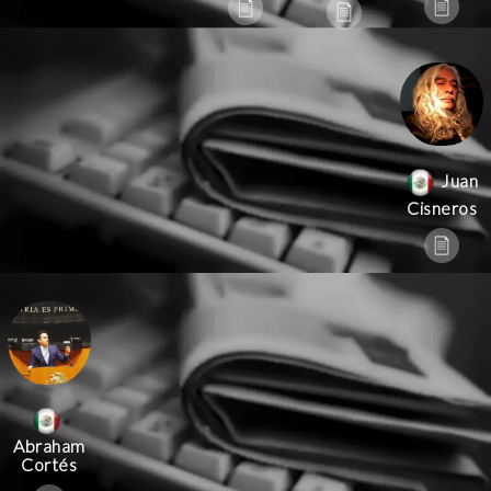
Juan
Cisneros
Abraham
Cortés