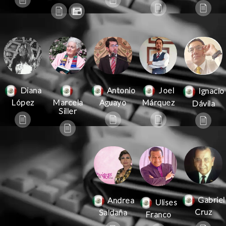
Antonio
Joel
Diana
Ignacio
Aguayo
Márquez
López
Marcela
Dávila
Siller
Gabriel
Andrea
Ulises
Cruz
Saldaña
Franco