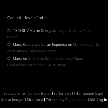
Comentarios recientes
TERESITA Name Ortega
en
Jugarretas de Media
Noche
Maria Guadalupe Duran Espinosa
en
Mi obra favorita
en el Museo Francisco Cossío
María
en
Di-Active, Silicio Orgánico y Algas
Fosilizadas patrocina a Salud Digna
Espacio Elite
|
Carta al Editor
|
Editoriales
|
Información legal
|
Nueva Imagen
|
Directorio
|
Términos y Condiciones
|
Mail
|
Log in