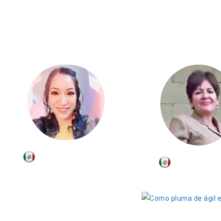
Adelina Méndez
Orquídea 