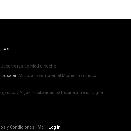
tes
n
Jugarretas de Media Noche
pinosa
en
Mi obra favorita en el Museo Francisco
 Orgánico y Algas Fosilizadas patrocina a Salud Digna
os y Condiciones
|
Mail
|
Log in