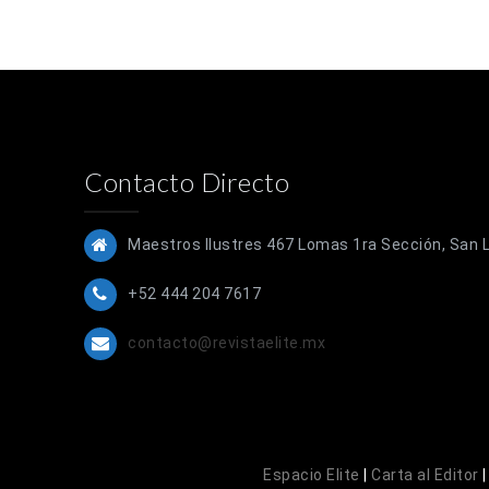
Contacto Directo
Maestros Ilustres 467 Lomas 1ra Sección, San Lu
+52 444 204 7617
contacto@revistaelite.mx
Espacio Elite
|
Carta al Editor