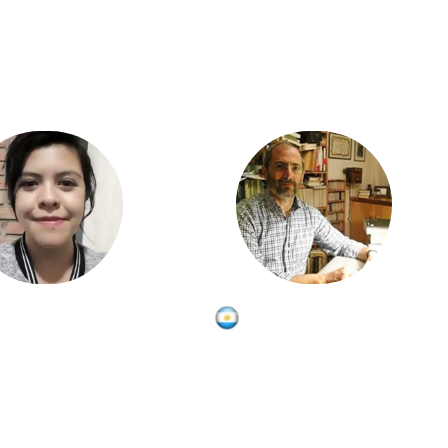
Ghisselle Ávila
Eduardo Balestena