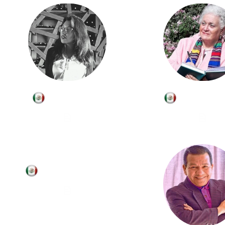
Diana López
Marcela Si
Andrea Saldaña