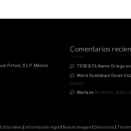
Comentarios recien
is Potosí, S.L.P. México
TERESITA Name Ortega
e
Maria Guadalupe Duran Es
Cossío
María
en
Di-Active, Silicio
|
Editoriales
|
Información legal
|
Nueva Imagen
|
Directorio
|
Términ