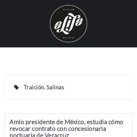
S
k
i
p
t
o
c
o
n
t
e
Traición. Salinas
n
t
Amlo presidente de México, estudia cómo
revocar contrato con concesionaria
portuaria de Veracruz