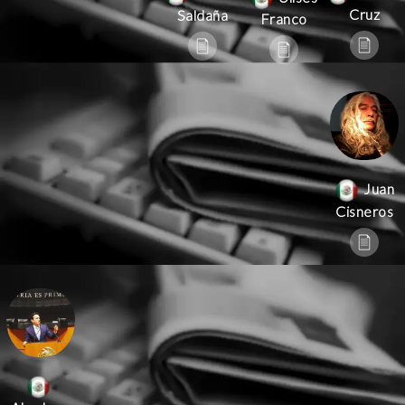
Cruz
Saldaña
Franco
Juan
Cisneros