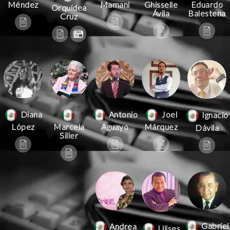
Mamani
Méndez
Ghisselle
Eduardo
Orquídea
Ávila
Balestena
Cruz
Antonio
Joel
Diana
Ignacio
Aguayo
Márquez
López
Marcela
Dávila
Siller
Gabriel
Andrea
Ulises