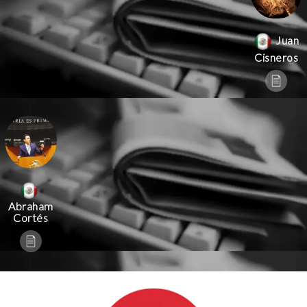
Juan
Cisneros
Abraham
Cortés