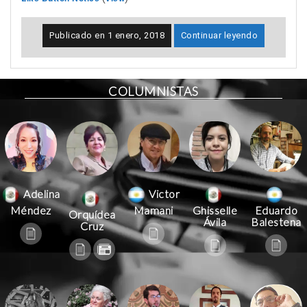
Publicado en
1 enero, 2018
Continuar leyendo
COLUMNISTAS
Victor
Adelina
Mamani
Méndez
Ghisselle
Eduardo
Orquídea
Ávila
Balestena
Cruz