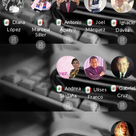
Antonio
Joel
Diana
Ignacio
Aguayo
Márquez
López
Marcela
Dávila
Siller
Gabriel
Andrea
Ulises
Cruz
Saldaña
Franco