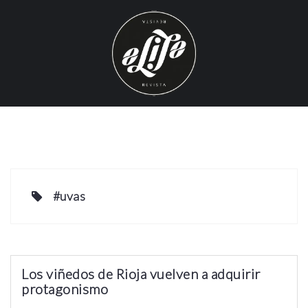
S
k
i
p
t
o
c
o
n
t
e
#uvas
n
t
Los viñedos de Rioja vuelven a adquirir
protagonismo