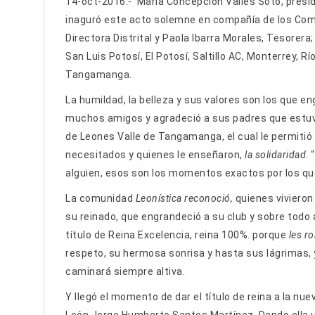
14-oct-2016.- María Concepción Valles Soto, presi
inaguró este acto solemne en compañía de los Com
Directora Distrital y Paola Ibarra Morales, Tesorer
San Luis Potosí, El Potosí, Saltillo AC, Monterrey, R
Tangamanga.
La humildad, la belleza y sus valores son los que enga
muchos amigos y agradeció a sus padres que estuvi
de Leones Valle de Tangamanga, el cual le permitió 
necesitados y quienes le enseñaron,
la solidaridad
.
alguien, esos son los momentos exactos por los que
La comunidad
Leonística reconoció,
quienes vivieron 
su reinado, que engrandeció a su club y sobre todo 
título de Reina Excelencia, reina 100%. porque
les r
respeto, su hermosa sonrisa y hasta sus lágrimas, 
caminará siempre altiva.
Y llegó el momento de dar el título de reina a la n