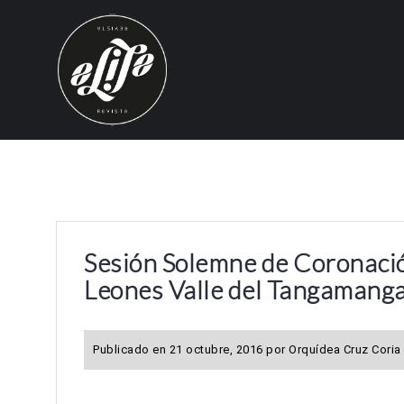
S
k
i
p
t
o
c
o
n
t
e
Sesión Solemne de Coronació
n
Leones Valle del Tangamang
t
Publicado en
21 octubre, 2016
por
Orquídea Cruz Coria