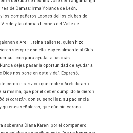
denta del Club de Leones Valle del Tangamanga
ités de Damas: Irma Yolanda de León,
a; y los compañeros Leones del los clubes de
ío Verde y las damas Leones del Valle de
lanan a Areli I, reina saliente, quien hizo
eron siempre con ella, especialmente al Club
ser su reina para ayudar a los más
 “Nunca dejes pasar la oportunidad de ayudar a
 Dios nos pone en esta vida”. Expresó.
de cerca el servicio que realizó Areli durante
a sí misma, que por el deber cumplido le dieron
obó el corazón
, con su sencillez, su paciencia,
y quienes señalaron, que aún sin corona
ueva soberana Diana Karen, por el compañero