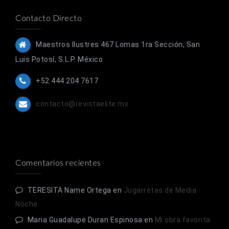
Contacto Directo
Maestros Ilustres 467 Lomas 1ra Sección, San
Luis Potosí, S.L.P. México
+52 444 204 7617
contacto@revistaelite.mx
Comentarios recientes
TERESITA Name Ortega
en
Jugarretas de Media
Noche
Maria Guadalupe Duran Espinosa
en
Mi obra favorita