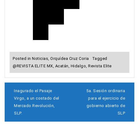
Posted in
Noticias
,
Orquídea Cruz Coria
Tagged
@REVISTA ELITE MX
,
Acatán
,
Hidalgo
,
Revista Elite
N
Inagurado el Pasaje
5a. Sesión ordinaria
a
Virgo, a un costado del
para el ejercicio de
v
Mercado Revolución,
gobierno abierto de
e
SLP.
SLP
g
a
c
i
ó