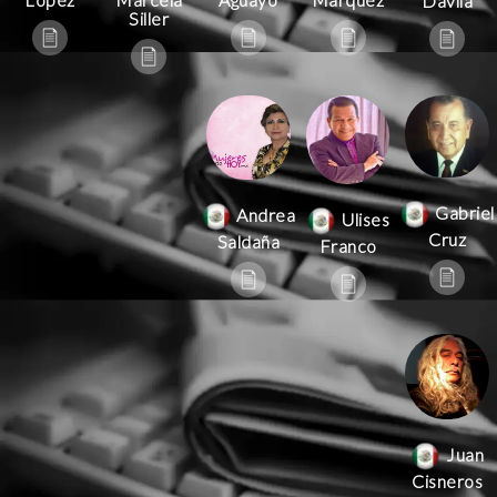
Dávila
Siller
Gabriel
Andrea
Ulises
Cruz
Saldaña
Franco
Juan
Cisneros