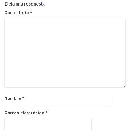
Deja una respuesta
n
d
Comentario
*
e
e
n
t
r
a
d
a
s
Nombre
*
Correo electrónico
*