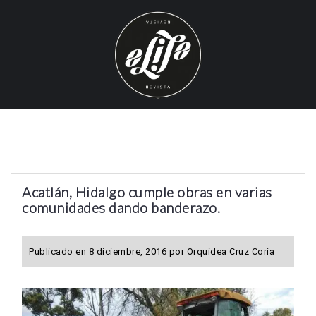
S
k
i
p
t
o
c
o
n
t
Acatlán, Hidalgo cumple obras en varias
e
comunidades dando banderazo.
n
t
Publicado en
8 diciembre, 2016
por
Orquídea Cruz Coria