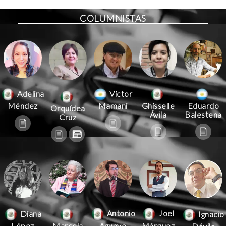
COLUMNISTAS
Victor
Adelina
Mamani
Méndez
Ghisselle
Eduardo
Orquídea
Ávila
Balestena
Cruz
Antonio
Joel
Diana
Ignacio
Aguayo
Márquez
López
Marcela