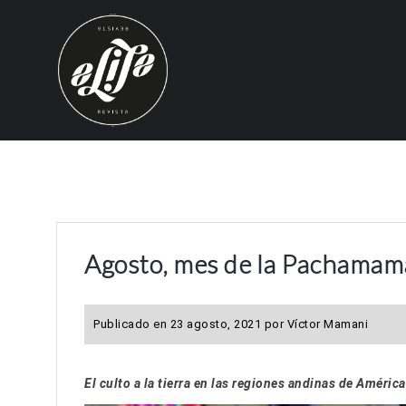
S
k
i
p
t
o
c
o
n
t
e
Agosto, mes de la Pachamam
n
t
Publicado en
23 agosto, 2021
por
Víctor Mamani
El culto a la tierra en las regiones andinas de América