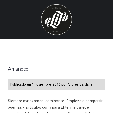
S
k
i
p
t
o
c
o
n
t
Amanece
e
n
t
Publicado en
1 noviembre, 2016
por
Andrea Saldaña
Siempre avanzamos, caminante…Empiezo a compartir
poemas y artículos con y para Elite, me parece