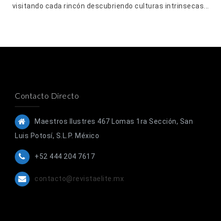
visitando cada rincón descubriendo culturas intrinsecas...
Contacto Directo
Maestros Ilustres 467 Lomas 1ra Sección, San
Luis Potosí, S.L.P. México
+52 444 204 7617
contacto@revistaelite.mx