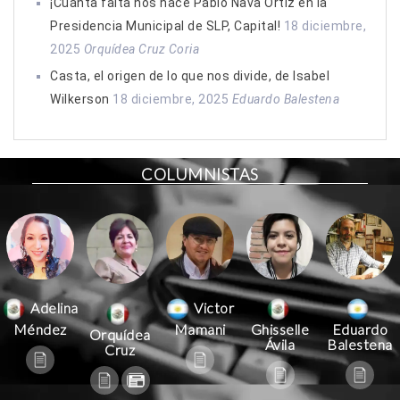
¡Cuánta falta nos hace Pablo Nava Ortíz en la
Presidencia Municipal de SLP, Capital!
18 diciembre,
2025
Orquídea Cruz Coria
Casta, el origen de lo que nos divide, de Isabel
Wilkerson
18 diciembre, 2025
Eduardo Balestena
COLUMNISTAS
Victor
Adelina
Mamani
Méndez
Ghisselle
Eduardo
Orquídea
Ávila
Balestena
Cruz