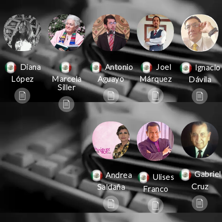
Antonio
Joel
Diana
Ignacio
Aguayo
Márquez
López
Marcela
Dávila
Siller
Gabriel
Andrea
Ulises
Cruz
Saldaña
Franco