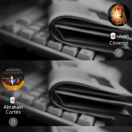
Juan
Cisneros
Abraham
Cortés