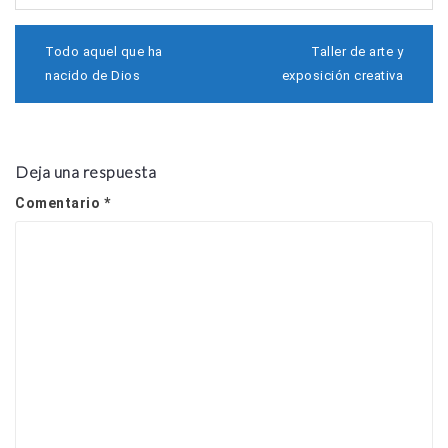
N
Todo aquel que ha
Taller de arte y
a
nacido de Dios
exposición creativa
v
e
g
a
c
Deja una respuesta
i
ó
Comentario
*
n
d
e
e
n
t
r
a
d
a
s