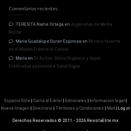
Comentarios recientes
TERESITA Name Ortega
en
Jugarretas de Media
Noche
Maria Guadalupe Duran Espinosa
en
Mi obra favorita
en el Museo Francisco Cossío
María
en
Di-Active, Silicio Orgánico y Algas
Fosilizadas patrocina a Salud Digna
Espacio Elite
|
Carta al Editor
|
Editoriales
|
Información legal
|
Nueva Imagen
|
Directorio
|
Términos y Condiciones
|
Mail
|
Log in
Derechos Reservados © 2011 - 2026 RevistaElite.mx