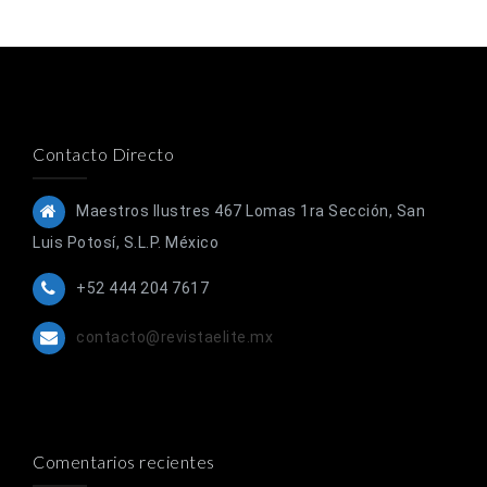
Contacto Directo
Maestros Ilustres 467 Lomas 1ra Sección, San
Luis Potosí, S.L.P. México
+52 444 204 7617
contacto@revistaelite.mx
Comentarios recientes