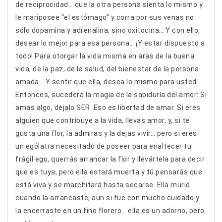
de reciprocidad… que la otra persona sienta lo mismo y
le mariposee “el estómago” y corra por sus venas no
sólo dopamina y adrenalina, sino oxitocina… Y con ello,
desear lo mejor para esa persona… ¡Y estar dispuesto a
todo! Para otorgar la vida misma en aras de la buena
vida, de la paz, de la salud, del bienestar de la persona
amada… Y sentir que ella, desea lo mismo para usted.
Entonces, sucederá la magia de la sabiduría del amor: Si
amas algo, déjalo SER. Eso es libertad de amar. Si eres
alguien que contribuye a la vida, llevas amor, y, si te
gusta una flor, la admiras y la dejas vivir… pero si eres
un ególatra necesitado de poseer para enaltecer tu
frágil ego, querrás arrancar la flor y llevártela para decir
que es tuya, pero ella estará muerta y tú pensarás que
está viva y se marchitará hasta secarse. Ella murió
cuando la arrancaste, aun si fue con mucho cuidado y
la encerraste en un fino florero… ella es un adorno, pero