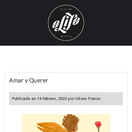
S
k
i
p
t
o
c
o
n
t
Amar y Querer
e
n
t
Publicado en
14 febrero, 2023
por
Ulises Franco