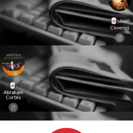
Juan
Cisneros
Abraham
Cortés