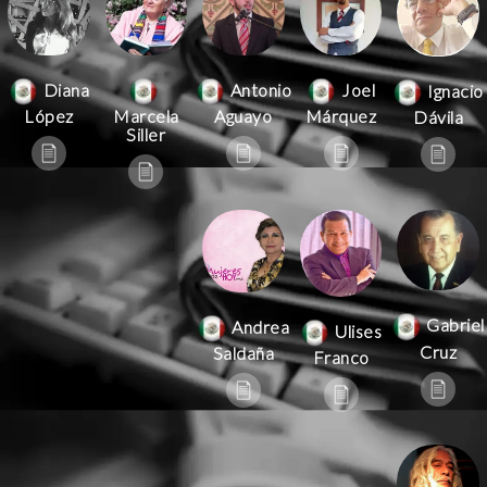
Antonio
Joel
Diana
Ignacio
Aguayo
Márquez
López
Marcela
Dávila
Siller
Gabriel
Andrea
Ulises
Cruz
Saldaña
Franco