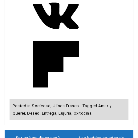
Posted in
Sociedad
,
Ulises Franco
Tagged
Amar y
Querer
,
Deseo
,
Entrega
,
Lujuria
,
Oxitocina
¿Por qué me dices eso?
Las heridas abiertas de