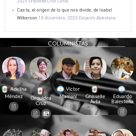
2025
Orquídea Cruz Coria
Casta, el origen de lo que nos divide, de Isabel
Wilkerson
18 diciembre, 2025
Eduardo Balestena
COLUMNISTAS
Victor
Adelina
Mamani
Méndez
Ghisselle
Eduardo
Orquídea
Ávila
Balestena
Cruz