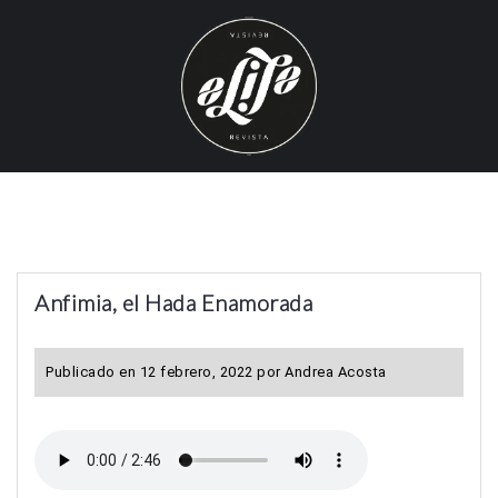
S
k
i
p
t
o
c
o
n
t
Anfimia, el Hada Enamorada
e
n
t
Publicado en
12 febrero, 2022
por
Andrea Acosta