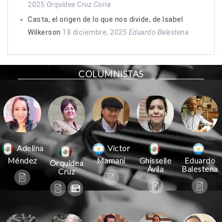
2025
Orquídea Cruz Coria
Casta, el origen de lo que nos divide, de Isabel
Wilkerson
18 diciembre, 2025
Eduardo Balestena
COLUMNISTAS
Victor
Adelina
Mamani
Méndez
Ghisselle
Eduardo
Orquídea
Ávila
Balestena
Cruz