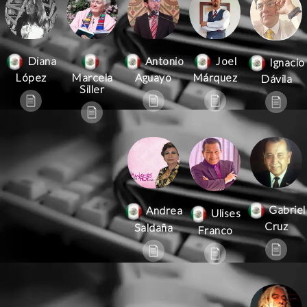
Antonio
Joel
Diana
Ignacio
Aguayo
Márquez
López
Marcela
Dávila
Siller
Gabriel
Andrea
Ulises
Cruz
Saldaña
Franco