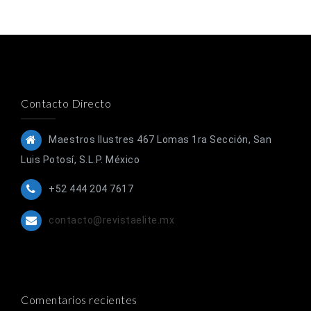
Contacto Directo
Maestros Ilustres 467 Lomas 1ra Sección, San
Luis Potosí, S.L.P. México
+52 444 204 7617
contacto@revistaelite.mx
Comentarios recientes