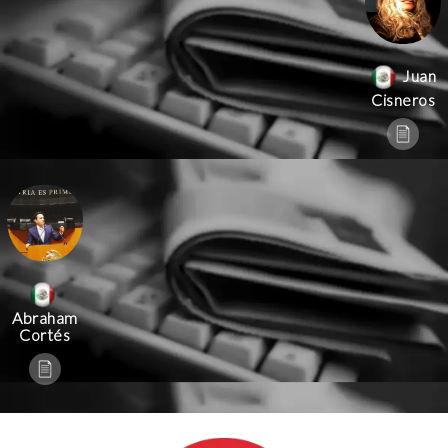
Juan
Cisneros
Abraham
Cortés