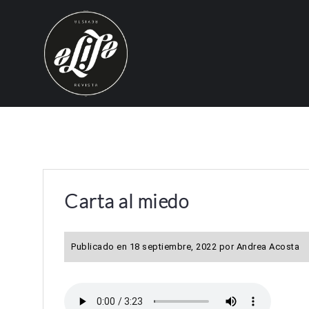
S
k
i
p
t
o
c
o
n
t
e
Carta al miedo
n
t
Publicado en
18 septiembre, 2022
por
Andrea Acosta