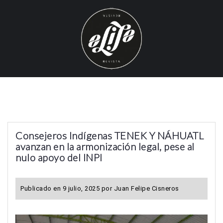
S
k
i
p
t
o
c
o
n
t
Consejeros Indígenas TENEK Y NÁHUATL
e
avanzan en la armonización legal, pese al
n
nulo apoyo del INPI
t
Publicado en
9 julio, 2025
por
Juan Felipe Cisneros