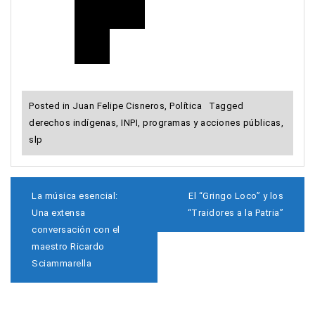
Posted in
Juan Felipe Cisneros
,
Política
Tagged
derechos indígenas
,
INPI
,
programas y acciones públicas
,
slp
N
La música esencial:
El “Gringo Loco” y los
a
Una extensa
“Traidores a la Patria”
v
conversación con el
e
maestro Ricardo
g
a
Sciammarella
c
i
ó