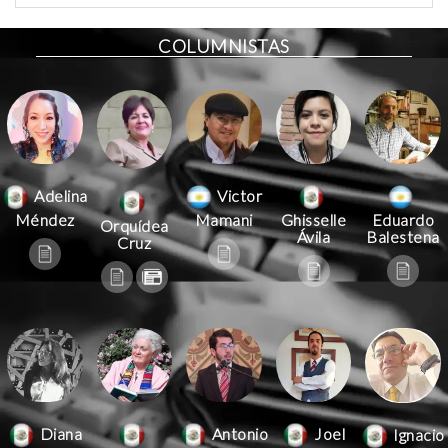
COLUMNISTAS
Victor
Adelina
Mamani
Méndez
Ghisselle
Eduardo
Orquídea
Ávila
Balestena
Cruz
Antonio
Joel
Diana
Ignacio