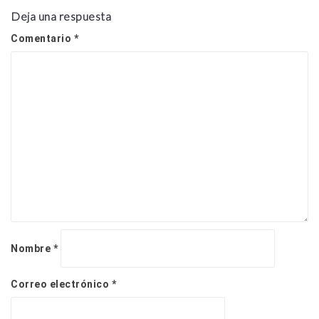
n
d
Deja una respuesta
e
Comentario
*
e
n
t
r
a
d
a
s
Nombre
*
Correo electrónico
*