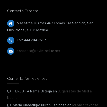
Contacto Directo
Maestros Ilustres 467 Lomas 1ra Sección, San
Luis Potosí, S.L.P. México
+52 444 204 7617
contacto@revistaelite.mx
Comentarios recientes
TERESITA Name Ortega
en
Jugarretas de Media
Noche
Maria Guadalupe Duran Espinosa
en
Mi obra favorita