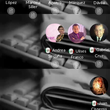
Aguayo
Márquez
López
Marcela
Dávila
Siller
Gabriel
Andrea
Ulises
Cruz
Saldaña
Franco
Juan
Cisneros