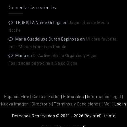
Comentarios recientes
TERESITA Name Ortega
en
Jugarretas de Media
Noche
Maria Guadalupe Duran Espinosa
en
Mi obra favorita
en el Museo Francisco Cossío
María
en
Di-Active, Silicio Orgánico y Algas
Fosilizadas patrocina a Salud Digna
Espacio Elite
|
Carta al Editor
|
Editoriales
|
Información legal
|
Nueva Imagen
|
Directorio
|
Términos y Condiciones
|
Mail
|
Log in
Derechos Reservados © 2011 - 2026 RevistaElite.mx