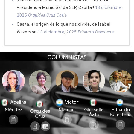
Presidencia Municipal de SLP, Capital!
18 diciembre,
2025
Orquídea Cruz Coria
Casta, el origen de lo que nos divide, de Isabel
Wilkerson
18 diciembre, 2025
Eduardo Balestena
COLUMNISTAS
Victor
Adelina
Mamani
Méndez
Ghisselle
Eduardo
Orquídea
Ávila
Balestena
Cruz