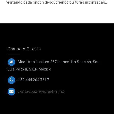
visitando cada rincón descubriendo culturas intrinsecas...
Contacto Directo
Maestros Ilustres 467 Lomas 1ra Sección, San
Luis Potosí, S.L.P. México
+52 444 204 7617
contacto@revistaelite.mx