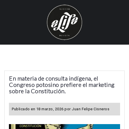
S
k
i
p
t
o
c
o
n
t
En materia de consulta indígena, el
e
Congreso potosino prefiere el marketing
n
sobre la Constitución.
t
Publicado en
18 marzo, 2026
por
Juan Felipe Cisneros