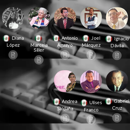
Antonio
Joel
Diana
Ignacio
Aguayo
Márquez
López
Marcela
Dávila
Siller
Gabriel
Andrea
Ulises
Cruz
Saldaña
Franco