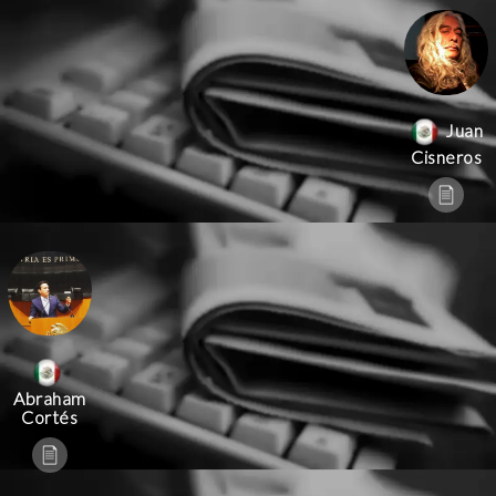
Juan
Cisneros
Abraham
Cortés