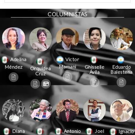
COLUMNISTAS
Victor
Adelina
Mamani
Méndez
Ghisselle
Eduardo
Orquídea
Ávila
Balestena
Cruz
Antonio
Joel
Diana
Ignacio