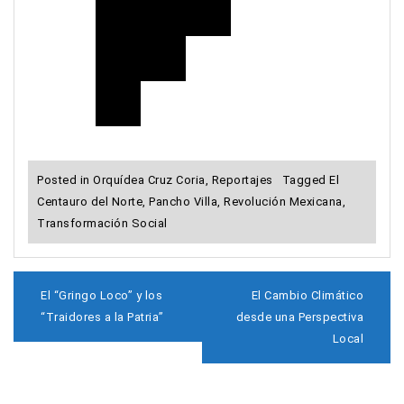
Posted in
Orquídea Cruz Coria
,
Reportajes
Tagged
El
Centauro del Norte
,
Pancho Villa
,
Revolución Mexicana
,
Transformación Social
N
El “Gringo Loco” y los
El Cambio Climático
a
“Traidores a la Patria”
desde una Perspectiva
v
Local
e
g
a
c