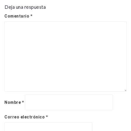
i
Deja una respuesta
ó
n
Comentario
*
d
e
e
n
t
r
a
d
a
s
Nombre
*
Correo electrónico
*