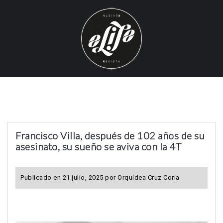
S
k
i
p
t
o
c
o
n
t
Francisco Villa, después de 102 años de su
e
asesinato, su sueño se aviva con la 4T
n
t
Publicado en
21 julio, 2025
por
Orquídea Cruz Coria