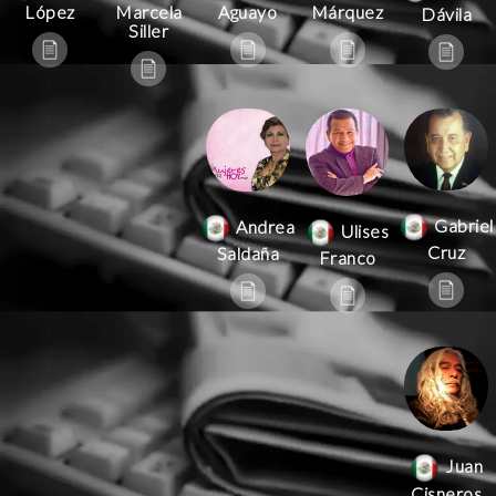
Aguayo
Márquez
López
Marcela
Dávila
Siller
Gabriel
Andrea
Ulises
Cruz
Saldaña
Franco
Juan
Cisneros