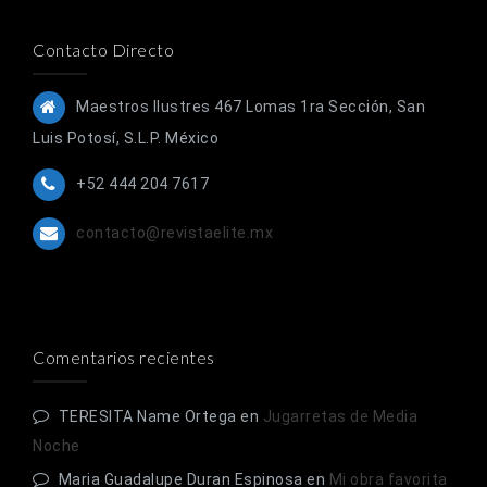
Contacto Directo
Maestros Ilustres 467 Lomas 1ra Sección, San
Luis Potosí, S.L.P. México
+52 444 204 7617
contacto@revistaelite.mx
Comentarios recientes
TERESITA Name Ortega
en
Jugarretas de Media
Noche
Maria Guadalupe Duran Espinosa
en
Mi obra favorita