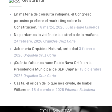
Revista Elite
En materia de consulta indígena, el Congreso
potosino prefiere el marketing sobre la
Constitución.
18 marzo, 2026
Juan Felipe Cisneros
No perdamos la visión de la estrella de la mañana
24 febrero, 2026
Orquídea Cruz Coria
Jabonería Orquídea Natural, antiedad
3 febrero,
2026
Orquídea Cruz Coria
¡Cuánta falta nos hace Pablo Nava Ortíz en la
Presidencia Municipal de SLP, Capital!
18 diciembre,
2025
Orquídea Cruz Coria
Casta, el origen de lo que nos divide, de Isabel
Wilkerson
18 diciembre, 2025
Eduardo Balestena
COLUMNISTAS