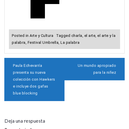
Posted in
Arte y Cultura
Tagged
charla
,
el arte
,
el arte y la
palabra
,
Festival Umbrella
,
La palabra
N
Paula Echevarría
Un mundo apropiado
a
presenta su nueva
para la niñez
v
colección con Hawkers
e
e incluye dos gafas
g
a
blue blocking
c
i
ó
n
d
Deja una respuesta
e