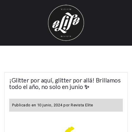
S
k
i
p
t
o
c
o
n
t
¡Glitter por aquí, glitter por allá! Brillamos
e
todo el año, no solo en junio ✨
n
t
Publicado en
10 junio, 2024
por
Revista Elite