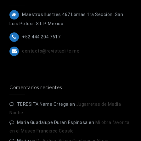
Maestros Ilustres 467 Lomas 1ra Sección, San
Luis Potosí, S.L.P. México
+52 444 204 7617
contacto@revistaelite.mx
Comentarios recientes
TERESITA Name Ortega
en
Jugarretas de Media
Noche
Maria Guadalupe Duran Espinosa
en
Mi obra favorita
en el Museo Francisco Cossío
María
en
Di-Active, Silicio Orgánico y Algas