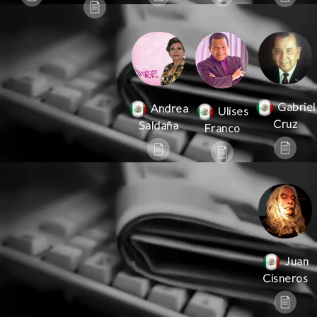
Gabriel
Andrea
Ulises
Cruz
Saldaña
Franco
Juan
Cisneros