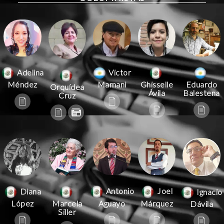
Victor
Adelina
Mamani
Méndez
Ghisselle
Eduardo
Orquídea
Ávila
Balestena
Cruz
Antonio
Joel
Diana
Ignacio
Aguayo
Márquez
López
Marcela
Dávila
Siller