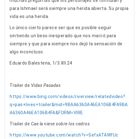
muchas preguntas que los personajes se formulan y
para Ishmael será siempre una herida abierta. Su propia
vida es una herida.
Lo único cierto parece ser que es posible seguir
sintiendo un beso inesperado que nos marcó para
siempre y que para siempre nos dejó la sensación de
algo inconcluso.
Eduardo Balestena, 1/3.XII.24
Trailer de
Vidas Pasadas
https://www.bing.com/videos/riverview/relatedvideo?
q=pas+lives+trailer&mid=9BAA6360A46EA106B4FA9BA
A6360A46EA106B4FA&FORM=VIRE
Trailer de
Cae la nieve sobre los cedros
https://www.youtube.com/watch?v=SefxATAWfUc