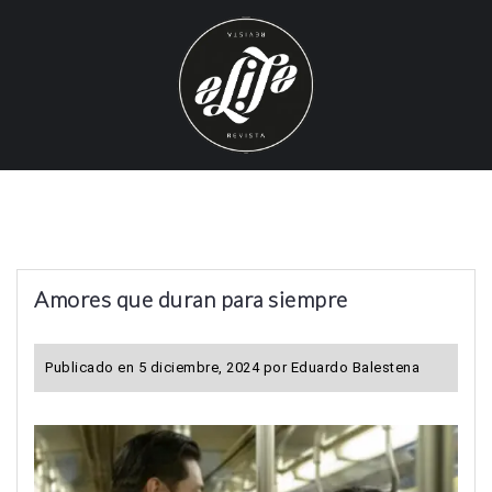
S
k
i
p
t
o
c
o
n
t
Amores que duran para siempre
e
n
t
Publicado en
5 diciembre, 2024
por
Eduardo Balestena