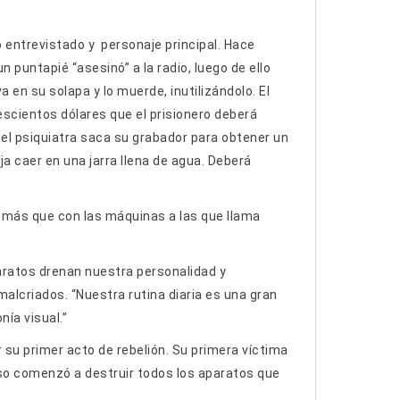
o entrevistado y personaje principal. Hace
un puntapié “asesinó” a la radio, luego de ello
 en su solapa y lo muerde, inutilizándolo. El
escientos dólares que el prisionero deberá
 el psiquiatra saca su grabador para obtener un
eja caer en una jarra llena de agua. Deberá
o más que con las máquinas a las que llama
paratos drenan nuestra personalidad y
lcriados. “Nuestra rutina diaria es una gran
nía visual.”
r su primer acto de rebelión. Su primera víctima
eso comenzó a destruir todos los aparatos que