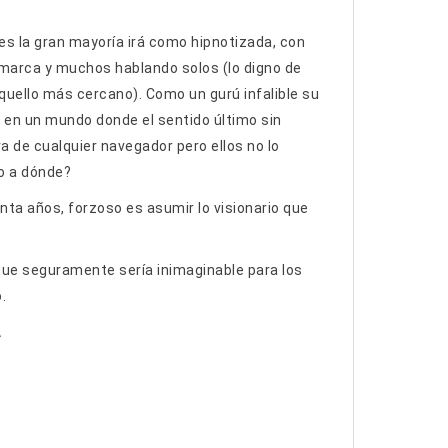
es la gran mayoría irá como hipnotizada, con
 marca y muchos hablando solos (lo digno de
aquello más cercano). Como un gurú infalible su
ar, en un mundo donde el sentido último sin
a de cualquier navegador pero ellos no lo
o a dónde?
nta años, forzoso es asumir lo visionario que
que seguramente sería inimaginable para los
.
A