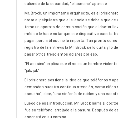
saliendo de la oscuridad, “el asesino” aparece.
Mr. Brock, un importante arquitecto, es el prisioner
notar al psiquiatra que el silencio se debe a que de 
toma un aparato de comunicación que el doctor lleva
médico le hace notar que ese dispositivo cuesta tr
pagar, pero a él eso no le importa. Tan pronto como
registro de la entrevista Mr. Brock se lo quita y lo d
pagar otros trescientos dólares por eso.
“El asesino” explica que él no es un hombre violent
“jak, jak”.
El prisionero sostiene la idea de que teléfonos y a
demandan nuestra continua atención, como niños ma
escucha”, dice, “una sinfonía de ruidos y una cacofo
Luego de esa introducción, Mr. Brock narra al docto
fue su teléfono, arrojado a la basura. Después de 
encontró en su camino