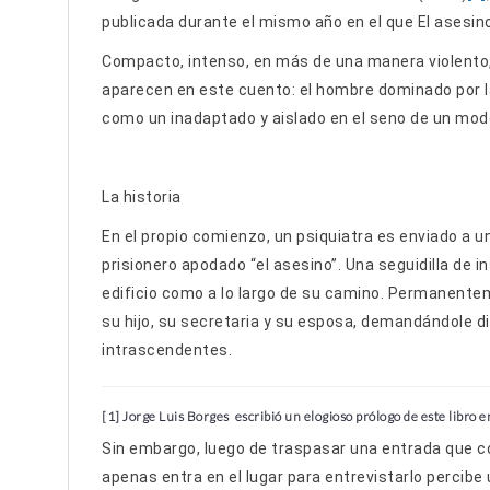
publicada durante el mismo año en el que El asesino
Compacto, intenso, en más de una manera violento,
aparecen en este cuento: el hombre dominado por la
como un inadaptado y aislado en el seno de un modo d
La historia
En el propio comienzo, un psiquiatra es enviado a u
prisionero apodado “el asesino”. Una seguidilla de i
edificio como a lo largo de su camino. Permanente
su hijo, su secretaria y su esposa, demandándole di
intrascendentes.
[1] Jorge Luis Borges escribió un elogioso prólogo de este libro e
Sin embargo, luego de traspasar una entrada que co
apenas entra en el lugar para entrevistarlo percibe 