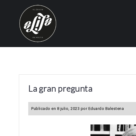
S
k
i
p
t
o
c
o
n
t
e
La gran pregunta
n
t
Publicado en
8 julio, 2023
por
Eduardo Balestena