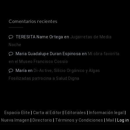
Comentarios recientes
TERESITA Name Ortega
en
Jugarretas de Media
Noche
Maria Guadalupe Duran Espinosa
en
Mi obra favorita
en el Museo Francisco Cossío
María
en
Di-Active, Silicio Orgánico y Algas
Fosilizadas patrocina a Salud Digna
Espacio Elite
|
Carta al Editor
|
Editoriales
|
Información legal
|
Nueva Imagen
|
Directorio
|
Términos y Condiciones
|
Mail
|
Log in