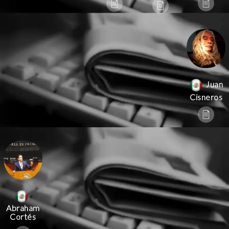
Juan
Cisneros
Abraham
Cortés