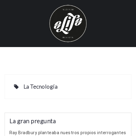
S
k
i
p
t
o
c
o
n
t
e
La Tecnología
n
t
La gran pregunta
Ray Bradbury planteaba nuestros propios interrogantes