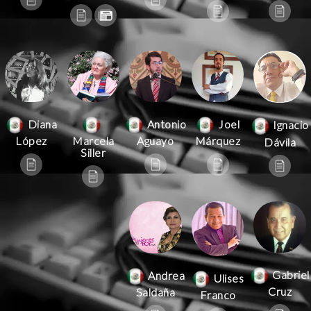
Antonio
Joel
Diana
Ignacio
Aguayo
Márquez
López
Marcela
Dávila
Siller
Gabriel
Andrea
Ulises
Cruz
Saldaña
Franco