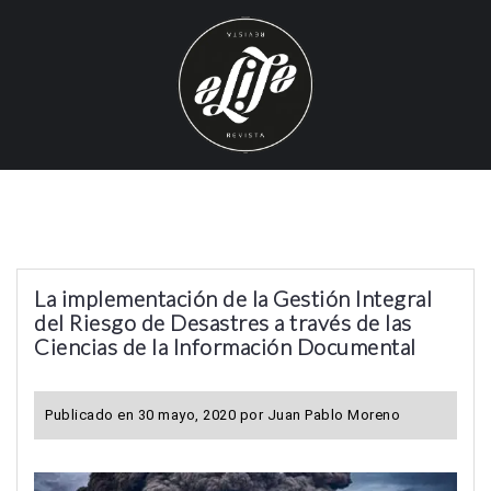
S
k
i
p
t
o
c
o
n
t
La implementación de la Gestión Integral
e
del Riesgo de Desastres a través de las
n
Ciencias de la Información Documental
t
Publicado en
30 mayo, 2020
por
Juan Pablo Moreno