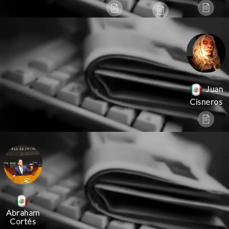
Juan
Cisneros
Abraham
Cortés