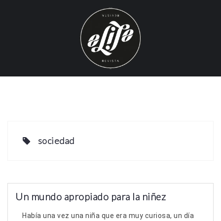
S
k
i
p
t
o
c
o
n
t
e
sociedad
n
t
Un mundo apropiado para la niñez
Había una vez una niña que era muy curiosa, un día