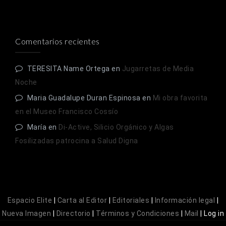
Comentarios recientes
TERESITA Name Ortega
en
Jugarretas de Media
Noche
Maria Guadalupe Duran Espinosa
en
Mi obra favorita
en el Museo Francisco Cossío
María
en
Di-Active, Silicio Orgánico y Algas
Fosilizadas patrocina a Salud Digna
Espacio Elite
|
Carta al Editor
|
Editoriales
|
Información legal
|
Nueva Imagen
|
Directorio
|
Términos y Condiciones
|
Mail
|
Log in