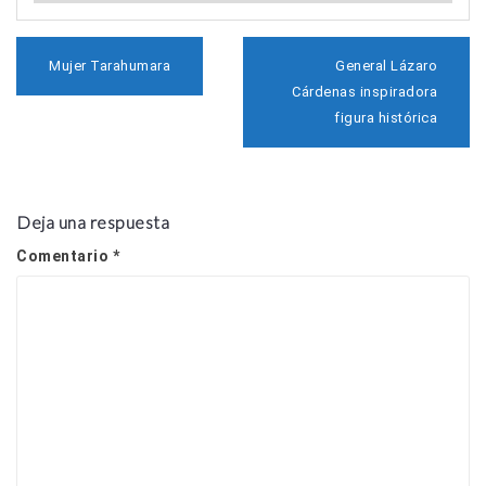
N
Mujer Tarahumara
General Lázaro
a
Cárdenas inspiradora
v
figura histórica
e
g
a
c
i
Deja una respuesta
ó
n
Comentario
*
d
e
e
n
t
r
a
d
a
s