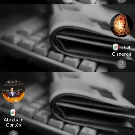
Juan
Cisneros
Abraham
Cortés