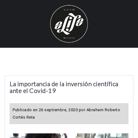
S
k
i
p
t
o
c
o
n
t
La importancia de la inversión científica
e
ante el Covid-19
n
t
Publicado en
26 septiembre, 2020
por
Abraham Roberto
Cortés Reta