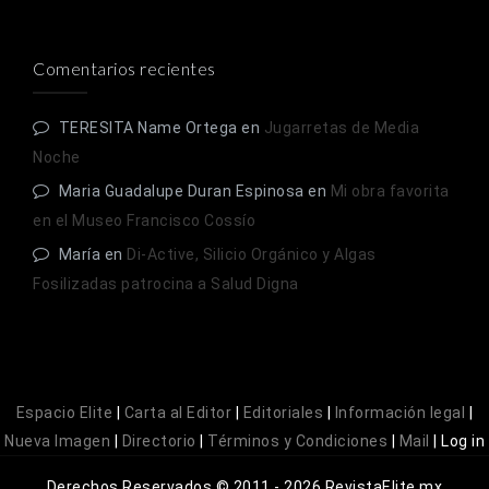
Comentarios recientes
TERESITA Name Ortega
en
Jugarretas de Media
Noche
Maria Guadalupe Duran Espinosa
en
Mi obra favorita
en el Museo Francisco Cossío
María
en
Di-Active, Silicio Orgánico y Algas
Fosilizadas patrocina a Salud Digna
Espacio Elite
|
Carta al Editor
|
Editoriales
|
Información legal
|
Nueva Imagen
|
Directorio
|
Términos y Condiciones
|
Mail
|
Log in
Derechos Reservados © 2011 - 2026 RevistaElite.mx