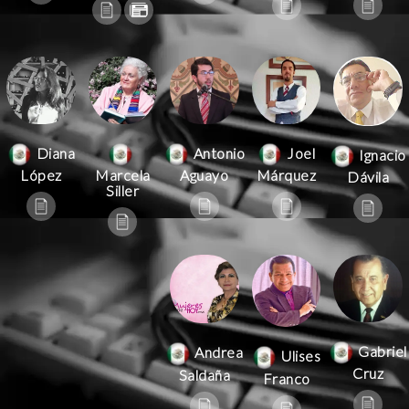
Antonio
Joel
Diana
Ignacio
Aguayo
Márquez
López
Marcela
Dávila
Siller
Gabriel
Andrea
Ulises
Cruz
Saldaña
Franco