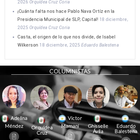
2026
Orquídea Cruz Coria
¡Cuánta falta nos hace Pablo Nava Ortíz en la
Presidencia Municipal de SLP, Capital!
18 diciembre,
2025
Orquídea Cruz Coria
Casta, el origen de lo que nos divide, de Isabel
Wilkerson
18 diciembre, 2025
Eduardo Balestena
COLUMNISTAS
Victor
Adelina
Mamani
Méndez
Ghisselle
Eduardo
Orquídea
Ávila
Balestena
Cruz