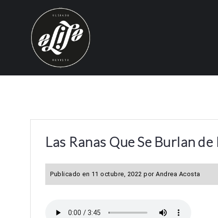
S
k
i
p
t
o
c
o
n
t
e
Las Ranas Que Se Burlan de 
n
t
Publicado en
11 octubre, 2022
por
Andrea Acosta