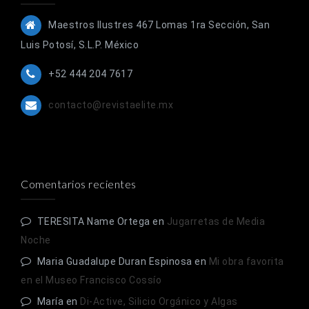
Maestros Ilustres 467 Lomas 1ra Sección, San
Luis Potosí, S.L.P. México
+52 444 204 7617
contacto@revistaelite.mx
Comentarios recientes
TERESITA Name Ortega
en
Jugarretas de Media
Noche
Maria Guadalupe Duran Espinosa
en
Mi obra favorita
en el Museo Francisco Cossío
María
en
Di-Active, Silicio Orgánico y Algas