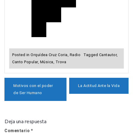
Posted in
Orquídea Cruz Coria
,
Radio
Tagged
Cantautor
,
Canto Popular
,
Música
,
Trova
N
Motivos con el poder
La Actitud Ante la Vida
a
de Ser Humano
v
e
g
a
c
Deja una respuesta
i
ó
Comentario
*