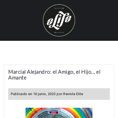
S
k
i
p
t
o
c
o
n
t
Marcial Alejandro: el Amigo, el Hijo… el
e
Amante
n
t
Publicado en
10 junio, 2023
por
Revista Elite