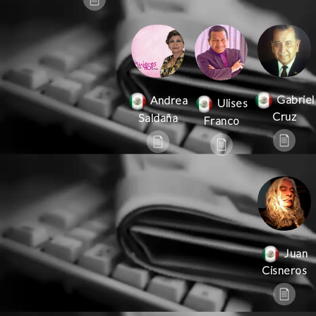
Gabriel
Andrea
Ulises
Cruz
Saldaña
Franco
Juan
Cisneros