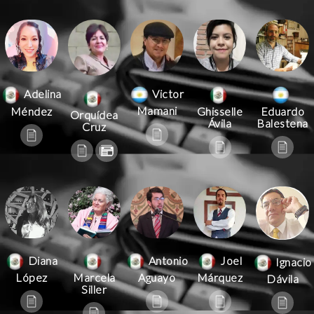
Victor
Adelina
Mamani
Méndez
Ghisselle
Eduardo
Orquídea
Ávila
Balestena
Cruz
Antonio
Joel
Diana
Ignacio
Aguayo
Márquez
López
Marcela
Dávila
Siller