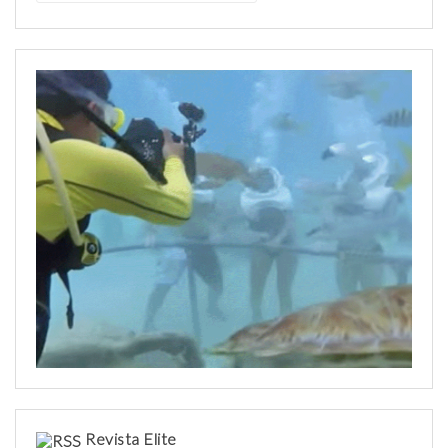
s
c
a
r
:
Revista Elite