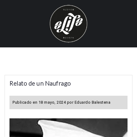
S
k
i
p
t
o
c
o
n
t
Relato de un Naufrago
e
n
t
Publicado en
18 mayo, 2024
por
Eduardo Balestena