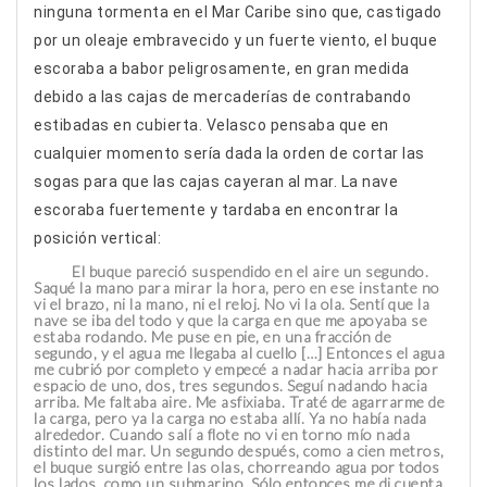
ninguna tormenta en el Mar Caribe sino que, castigado
por un oleaje embravecido y un fuerte viento, el buque
escoraba a babor peligrosamente, en gran medida
debido a las cajas de mercaderías de contrabando
estibadas en cubierta. Velasco pensaba que en
cualquier momento sería dada la orden de cortar las
sogas para que las cajas cayeran al mar. La nave
escoraba fuertemente y tardaba en encontrar la
posición vertical:
El buque pareció suspendido en el aire un segundo.
Saqué la mano para mirar la hora, pero en ese instante no
vi el brazo, ni la mano, ni el reloj. No vi la ola. Sentí que la
nave se iba del todo y que la carga en que me apoyaba se
estaba rodando. Me puse en pie, en una fracción de
segundo, y el agua me llegaba al cuello […] Entonces el agua
me cubrió por completo y empecé a nadar hacia arriba por
espacio de uno, dos, tres segundos. Seguí nadando hacia
arriba. Me faltaba aire. Me asfixiaba. Traté de agarrarme de
la carga, pero ya la carga no estaba allí. Ya no había nada
alrededor. Cuando salí a flote no vi en torno mío nada
distinto del mar. Un segundo después, como a cien metros,
el buque surgió entre las olas, chorreando agua por todos
los lados, como un submarino. Sólo entonces me di cuenta