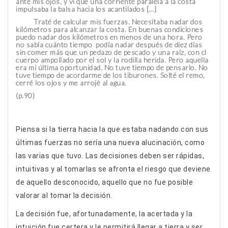
ante mis ojos, y vi que una corriente paralela a la costa
impulsaba la balsa hacia los acantilados […]
Traté de calcular mis fuerzas. Necesitaba nadar dos
kilómetros para alcanzar la costa. En buenas condiciones
puedo nadar dos kilómetros en menos de una hora. Pero
no sabía cuánto tiempo podía nadar después de diez días
sin comer más que un pedazo de pescado y una raíz, con cl
cuerpo ampollado por el sol y la rodilla herida. Pero aquella
era mi última oportunidad. No tuve tiempo de pensarlo. No
tuve tiempo de acordarme de los tiburones. Solté el remo,
cerré los ojos y me arrojé al agua.
(p.90)
Piensa si la tierra hacia la que estaba nadando con sus
últimas fuerzas no sería una nueva alucinación, como
las varias que tuvo. Las decisiones deben ser rápidas,
intuitivas y al tomarlas se afronta el riesgo que deviene
de aquello desconocido, aquello que no fue posible
valorar al tomar la decisión.
La decisión fue, afortunadamente, la acertada y la
intuición fue certera y le permitirá llegar a tierra y ser