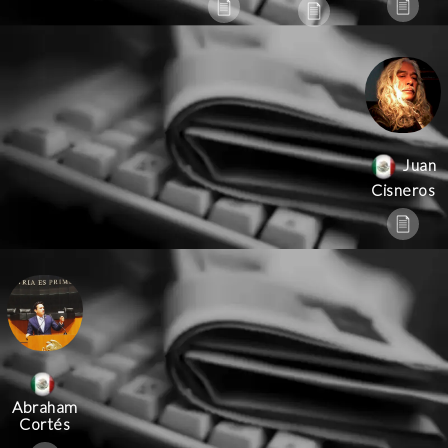
Juan
Cisneros
Abraham
Cortés