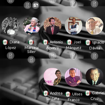
Antonio
Joel
Diana
Ignacio
Aguayo
Márquez
López
Marcela
Dávila
Siller
Gabriel
Andrea
Ulises
Cruz
Saldaña
Franco