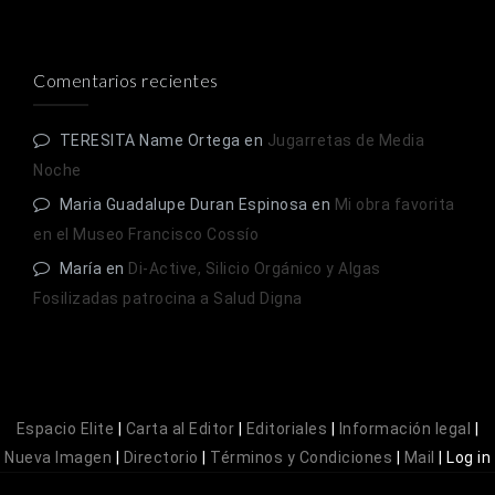
Comentarios recientes
TERESITA Name Ortega
en
Jugarretas de Media
Noche
Maria Guadalupe Duran Espinosa
en
Mi obra favorita
en el Museo Francisco Cossío
María
en
Di-Active, Silicio Orgánico y Algas
Fosilizadas patrocina a Salud Digna
Espacio Elite
|
Carta al Editor
|
Editoriales
|
Información legal
|
Nueva Imagen
|
Directorio
|
Términos y Condiciones
|
Mail
|
Log in