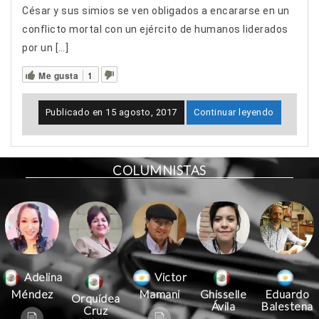
César y sus simios se ven obligados a encararse en un
conflicto mortal con un ejército de humanos liderados
por un […]
Me gusta
1
Publicado en
15 agosto, 2017
Continuar leyendo
COLUMNISTAS
Victor
Adelina
Mamani
Méndez
Ghisselle
Eduardo
Orquídea
Ávila
Balestena
Cruz