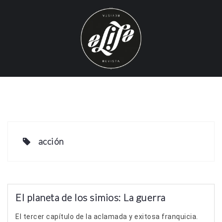
S
k
i
p
t
o
c
o
n
t
e
acción
n
t
El planeta de los simios: La guerra
El tercer capítulo de la aclamada y exitosa franquicia.