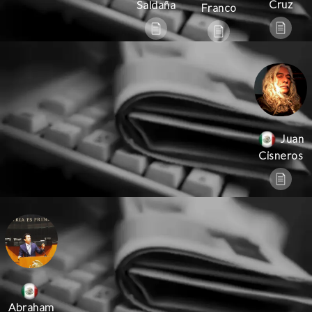
Cruz
Saldaña
Franco
Juan
Cisneros
Abraham