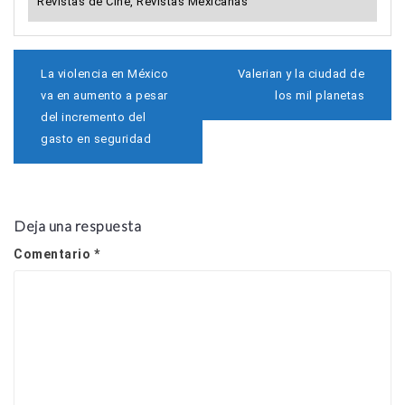
Revistas de Cine
,
Revistas Mexicanas
N
La violencia en México
Valerian y la ciudad de
a
va en aumento a pesar
los mil planetas
v
del incremento del
e
gasto en seguridad
g
a
c
i
ó
Deja una respuesta
n
d
Comentario
*
e
e
n
t
r
a
d
a
s