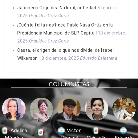
Jabonería Orquídea Natural, antiedad
3 febrero,
2026
Orquídea Cruz Coria
¡Cuánta falta nos hace Pablo Nava Ortíz en la
Presidencia Municipal de SLP, Capital!
18 diciembre,
2025
Orquídea Cruz Coria
Casta, el origen de lo que nos divide, de Isabel
Wilkerson
18 diciembre, 2025
Eduardo Balestena
COLUMNISTAS
Victor
Adelina
Mamani
Méndez
Ghisselle
Eduardo