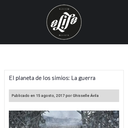
S
k
i
p
t
o
c
o
n
t
El planeta de los simios: La guerra
e
n
t
Publicado en
15 agosto, 2017
por
Ghisselle Ávila