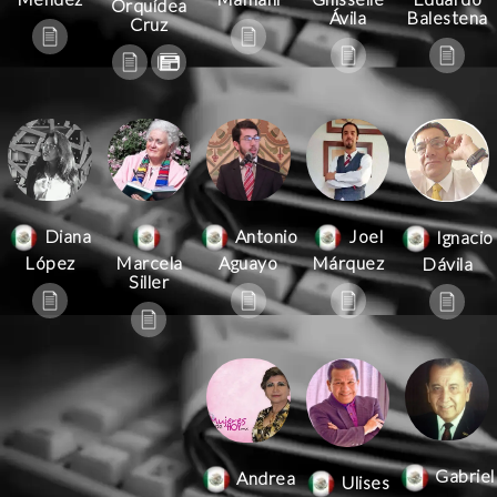
Orquídea
Ávila
Balestena
Cruz
Antonio
Joel
Diana
Ignacio
Aguayo
Márquez
López
Marcela
Dávila
Siller
Gabriel
Andrea
Ulises