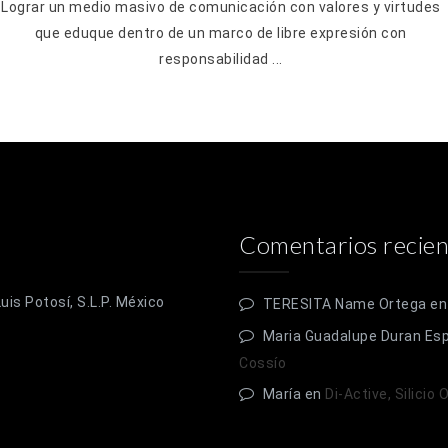
Lograr un medio masivo de comunicación con valores y virtudes
que eduque dentro de un marco de libre expresión con
responsabilidad ...
Comentarios recien
is Potosí, S.L.P. México
TERESITA Name Ortega
e
Maria Guadalupe Duran Es
Cossío
María
en
Di-Active, Silicio