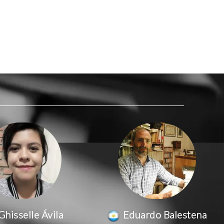
Ghisselle Ávila
Eduardo Balestena