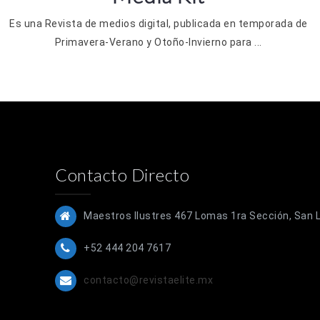
Es una Revista de medios digital, publicada en temporada de
Primavera-Verano y Otoño-Invierno para ...
Contacto Directo
Maestros Ilustres 467 Lomas 1ra Sección, San Lu
+52 444 204 7617
contacto@revistaelite.mx