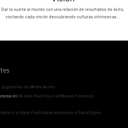
Dar la vuelta al mundo con una relación de resultados de éxito,
visitando cada rincón descubriendo culturas intrinsecas...
tes
n
Jugarretas de Media Noche
pinosa
en
Mi obra favorita en el Museo Francisco
 Orgánico y Algas Fosilizadas patrocina a Salud Digna