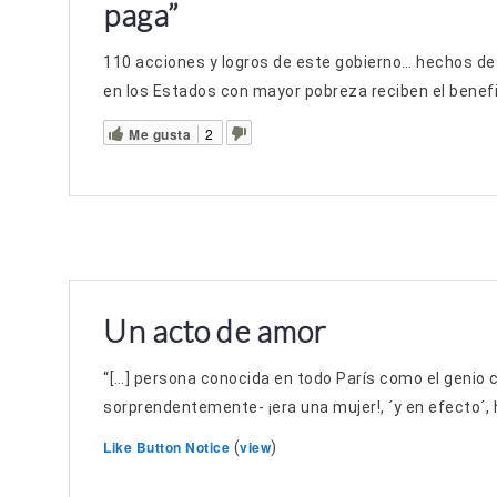
paga”
110 acciones y logros de este gobierno… hechos des
en los Estados con mayor pobreza reciben el benefi
Me gusta
2
Un acto de amor
“[…] persona conocida en todo París como el genio 
sorprendentemente- ¡era una mujer!, ´y en efecto´, h
Like Button Notice
view
(
)