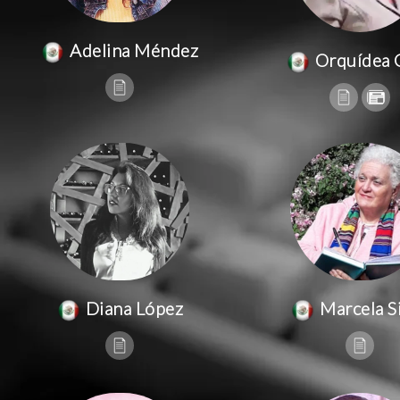
Adelina Méndez
Orquídea 
Diana López
Marcela Si