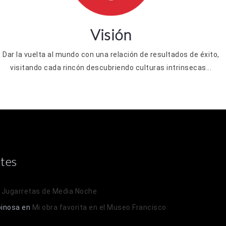
Visión
Dar la vuelta al mundo con una relación de resultados de éxito,
visitando cada rincón descubriendo culturas intrinsecas...
tes
n
Jugarretas de Media Noche
pinosa
en
Mi obra favorita en el Museo Francisco