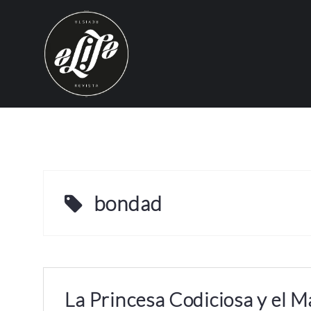
S
k
i
p
t
o
c
o
n
t
e
bondad
n
t
La Princesa Codiciosa y el 