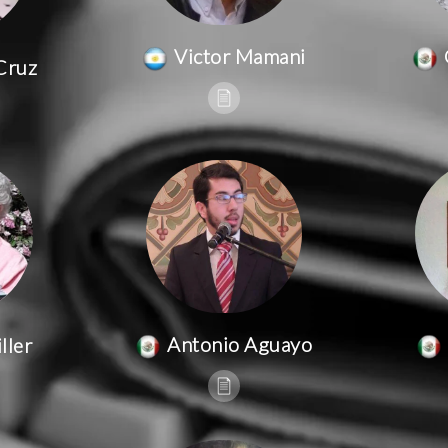
Victor Mamani
Cruz
Antonio Aguayo
ller