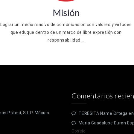
Misión
Lograr un medio masivo de comunicación con valores y virtudes
que eduque dentro de un marco de libre expresión con
responsabilidad ...
Comentarios recien
is Potosí, S.L.P. México
TERESITA Name Ortega
e
Maria Guadalupe Duran Es
Cossío