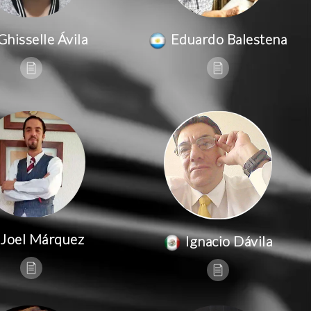
Ghisselle Ávila
Eduardo Balestena
Joel Márquez
Ignacio Dávila