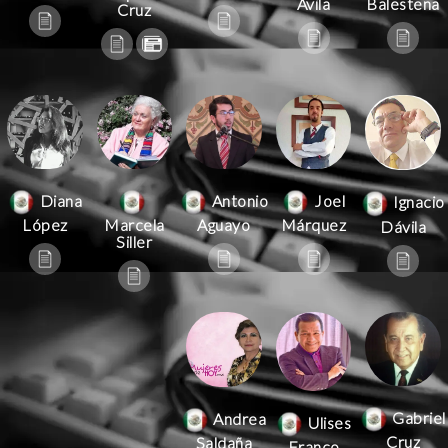
Ávila
Balestena
Cruz
Antonio
Joel
Diana
Ignacio
Aguayo
Márquez
López
Marcela
Dávila
Siller
Gabriel
Andrea
Ulises
Cruz
Saldaña
Franco