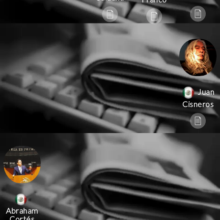
Juan
Cisneros
Abraham
Cortés