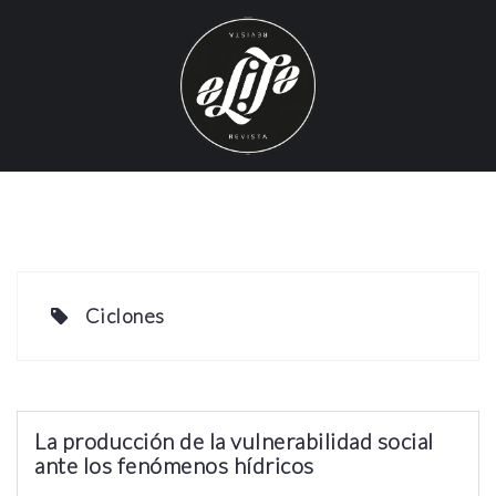
S
k
i
p
t
o
c
o
n
t
e
Ciclones
n
t
La producción de la vulnerabilidad social
ante los fenómenos hídricos