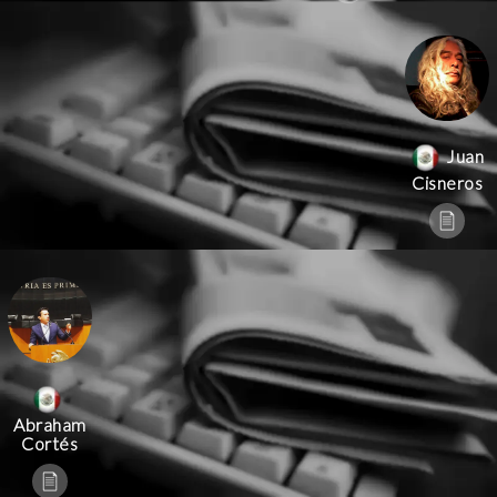
Juan
Cisneros
Abraham
Cortés