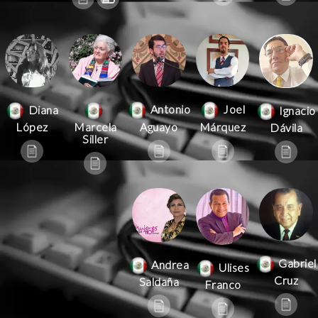
Antonio
Joel
Diana
Ignacio
Aguayo
Márquez
López
Marcela
Dávila
Siller
Gabriel
Andrea
Ulises
Cruz
Saldaña
Franco