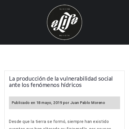
S
k
i
p
t
o
c
o
n
t
La producción de la vulnerabilidad social
e
ante los fenómenos hídricos
n
t
Publicado en
18 mayo, 2019
por
Juan Pablo Moreno
Desde que la tierra se formó, siempre han existido