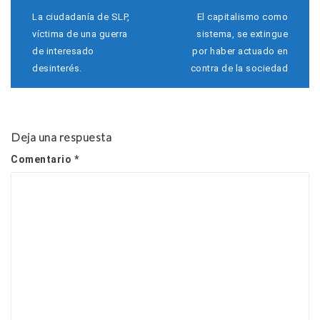
N
La ciudadanía de SLP,
El capitalismo como
a
víctima de una guerra
sistema, se extingue
v
de interesado
por haber actuado en
e
desinterés.
contra de la sociedad
g
a
c
i
ó
Deja una respuesta
n
d
Comentario
*
e
e
n
t
r
a
d
a
s