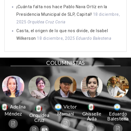
¡Cuánta falta nos hace Pablo Nava Ortíz en la
Presidencia Municipal de SLP, Capital!
18 diciembre,
2025
Orquídea Cruz Coria
Casta, el origen de lo que nos divide, de Isabel
Wilkerson
18 diciembre, 2025
Eduardo Balestena
COLUMNISTAS
Victor
Adelina
Mamani
Méndez
Ghisselle
Eduardo
Orquídea
Ávila
Balestena
Cruz