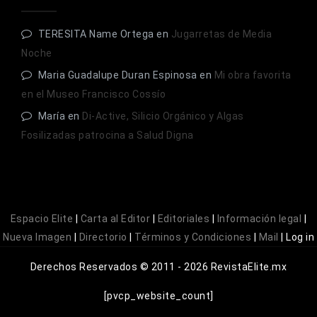
TERESITA Name Ortega
en
Jugarretas de Media
Noche
Maria Guadalupe Duran Espinosa
en
Mi obra favorita
en el Museo Francisco Cossío
María
en
Di-Active, Silicio Orgánico y Algas
Fosilizadas patrocina a Salud Digna
Espacio Elite
|
Carta al Editor
|
Editoriales
|
Información legal
|
Nueva Imagen
|
Directorio
|
Términos y Condiciones
|
Mail
|
Log in
Derechos Reservados © 2011 - 2026 RevistaElite.mx
[pvcp_website_count]