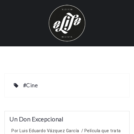
S
k
i
p
t
o
c
o
n
t
e
#Cine
n
t
Un Don Excepcional
Por Luis Eduardo Vázquez García / Película que trata