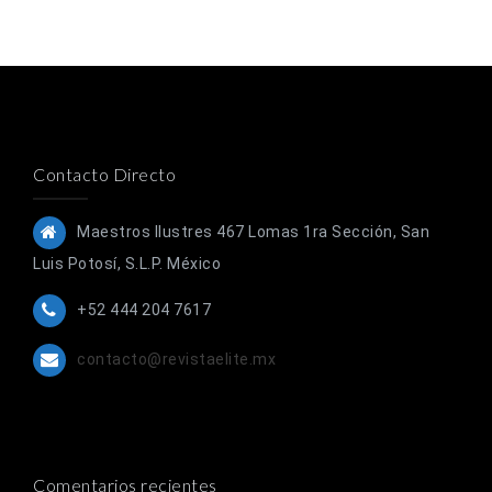
Contacto Directo
Maestros Ilustres 467 Lomas 1ra Sección, San
Luis Potosí, S.L.P. México
+52 444 204 7617
contacto@revistaelite.mx
Comentarios recientes