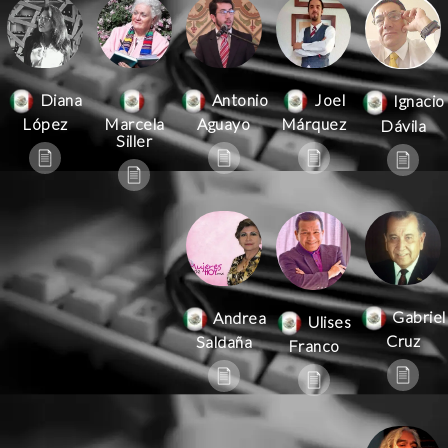
Antonio
Joel
Diana
Ignacio
Aguayo
Márquez
López
Marcela
Dávila
Siller
Gabriel
Andrea
Ulises
Cruz
Saldaña
Franco