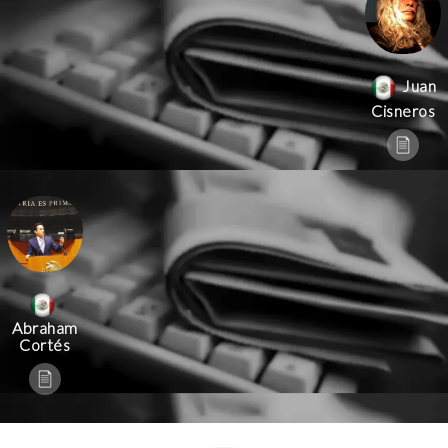
Juan
Cisneros
Abraham
Cortés