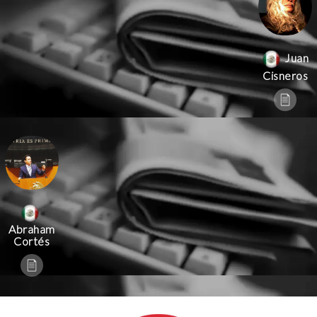
Juan
Cisneros
Abraham
Cortés