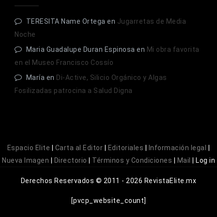
TERESITA Name Ortega
en
Jugarretas de Media
Noche
Maria Guadalupe Duran Espinosa
en
Mi obra favorita
en el Museo Francisco Cossío
María
en
Di-Active, Silicio Orgánico y Algas
Fosilizadas patrocina a Salud Digna
Espacio Elite
|
Carta al Editor
|
Editoriales
|
Información legal
|
Nueva Imagen
|
Directorio
|
Términos y Condiciones
|
Mail
|
Log in
Derechos Reservados © 2011 - 2026 RevistaElite.mx
[pvcp_website_count]