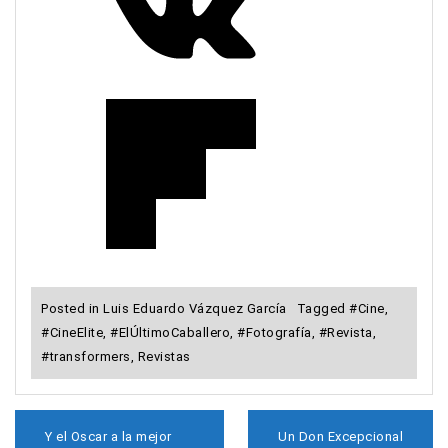
Posted in
Luis Eduardo Vázquez García
Tagged
#Cine
,
#CineElite
,
#ElÚltimoCaballero
,
#Fotografía
,
#Revista
,
#transformers
,
Revistas
N
Y el Oscar a la mejor
Un Don Excepcional