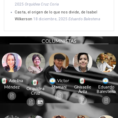
2025
Orquídea Cruz Coria
Casta, el origen de lo que nos divide, de Isabel
Wilkerson
18 diciembre, 2025
Eduardo Balestena
COLUMNISTAS
Victor
Adelina
Mamani
Méndez
Ghisselle
Eduardo
Orquídea
Ávila
Balestena
Cruz