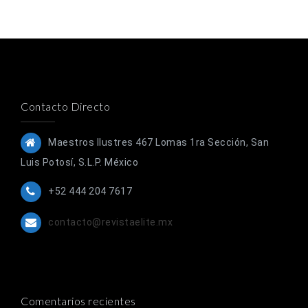
Contacto Directo
Maestros Ilustres 467 Lomas 1ra Sección, San
Luis Potosí, S.L.P. México
+52 444 204 7617
contacto@revistaelite.mx
Comentarios recientes