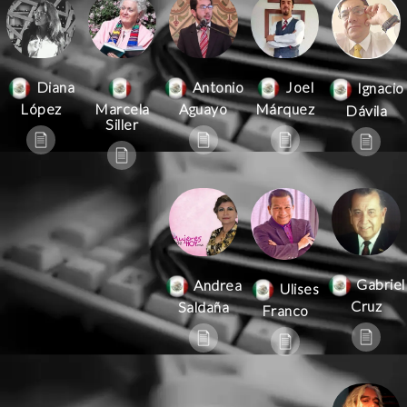
Antonio
Joel
Diana
Ignacio
Aguayo
Márquez
López
Marcela
Dávila
Siller
Gabriel
Andrea
Ulises
Cruz
Saldaña
Franco