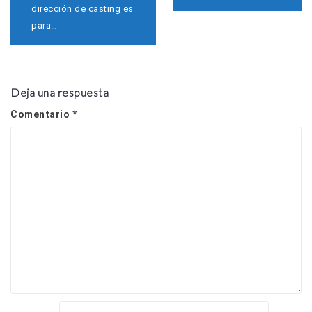
a
dirección de casting es
v
para…
e
g
a
c
i
Deja una respuesta
ó
n
Comentario
*
d
e
e
n
t
r
a
d
a
s