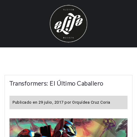
S
k
i
p
t
o
c
o
n
t
Transformers: El Último Caballero
e
n
t
Publicado en
29 julio, 2017
por
Orquídea Cruz Coria