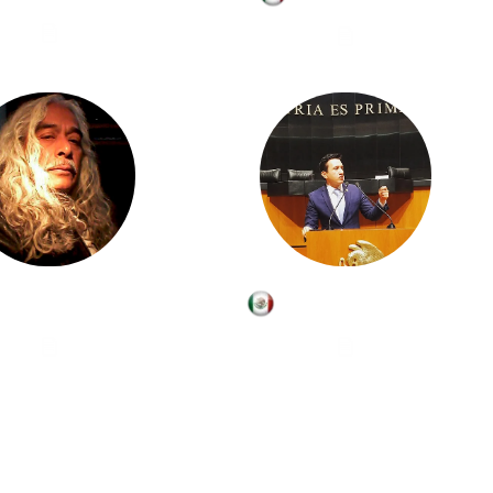
Juan Cisneros
Abraham Cortés