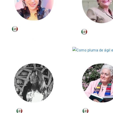
Adelina Méndez
Orquídea 
Diana López
Marcela Si