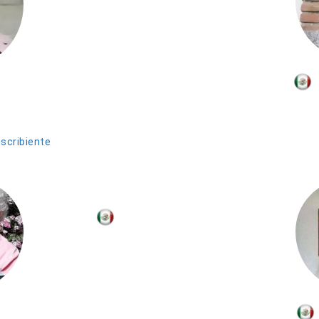
Cruz
Antonio Aguayo
ller