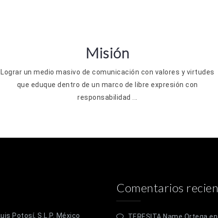
Misión
Lograr un medio masivo de comunicación con valores y virtudes
que eduque dentro de un marco de libre expresión con
responsabilidad ...
Comentarios recien
is Potosí, S.L.P. México
TERESITA Name Ortega
e