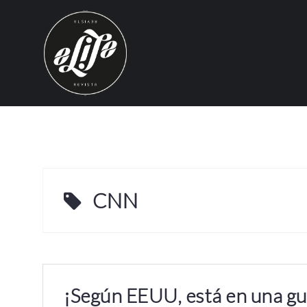
S
k
i
p
t
o
c
o
n
t
e
CNN
n
t
¡Según EEUU, está en una gu