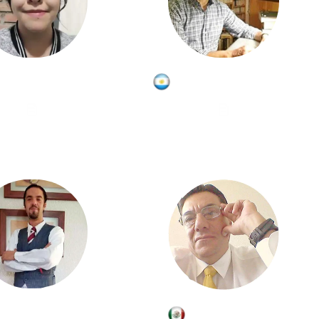
Ghisselle Ávila
Eduardo Balestena
Joel Márquez
Ignacio Dávila