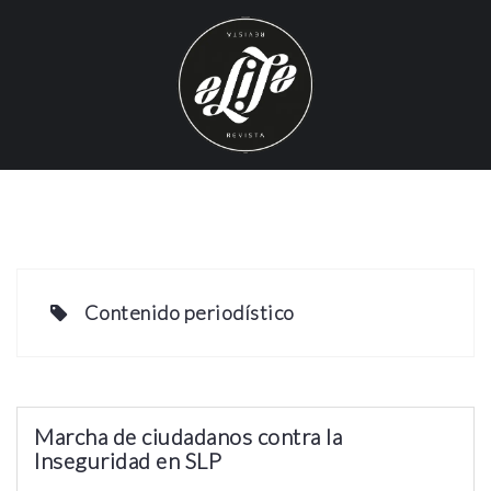
S
k
i
p
t
o
c
o
n
t
e
Contenido periodístico
n
t
Marcha de ciudadanos contra la
Inseguridad en SLP