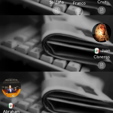
Cruz
Saldaña
Franco
Juan
Cisneros
Abraham