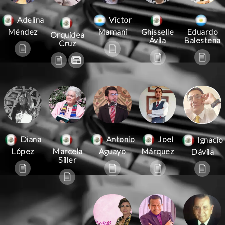
Victor
Adelina
Mamani
Méndez
Ghisselle
Eduardo
Orquídea
Ávila
Balestena
Cruz
Antonio
Joel
Diana
Ignacio
Aguayo
Márquez
López
Marcela
Dávila
Siller