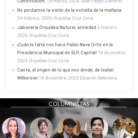
Constitución.
18 marzo, 2026
Juan Felipe Cisneros
No perdamos la visión de la estrella de la mañana
24 febrero, 2026
Orquídea Cruz Coria
Jabonería Orquídea Natural, antiedad
3 febrero,
2026
Orquídea Cruz Coria
¡Cuánta falta nos hace Pablo Nava Ortíz en la
Presidencia Municipal de SLP, Capital!
18 diciembre,
2025
Orquídea Cruz Coria
Casta, el origen de lo que nos divide, de Isabel
Wilkerson
18 diciembre, 2025
Eduardo Balestena
COLUMNISTAS