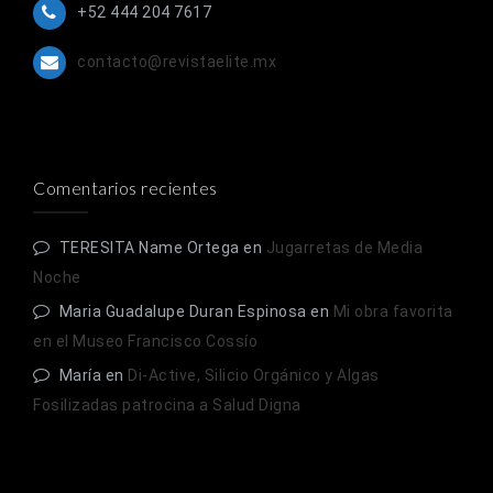
+52 444 204 7617
contacto@revistaelite.mx
Comentarios recientes
TERESITA Name Ortega
en
Jugarretas de Media
Noche
Maria Guadalupe Duran Espinosa
en
Mi obra favorita
en el Museo Francisco Cossío
María
en
Di-Active, Silicio Orgánico y Algas
Fosilizadas patrocina a Salud Digna