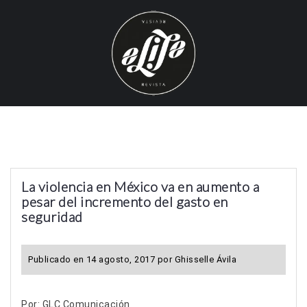
S
k
i
p
t
o
c
o
n
t
La violencia en México va en aumento a
e
pesar del incremento del gasto en
n
seguridad
t
Publicado en
14 agosto, 2017
por
Ghisselle Ávila
Por: GLC Comunicación