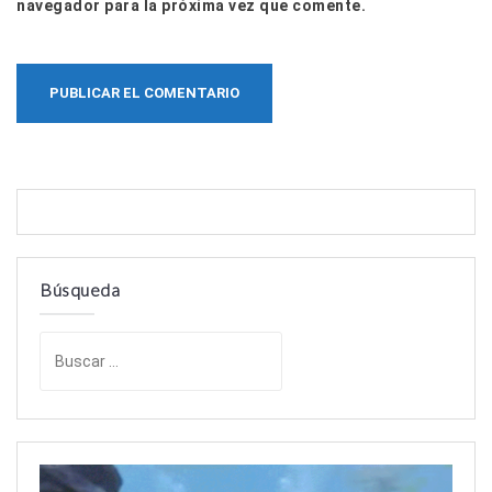
navegador para la próxima vez que comente.
Búsqueda
B
u
s
c
a
r