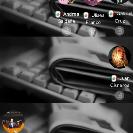
Gabriel
Andrea
Ulises
Cruz
Saldaña
Franco
Juan
Cisneros