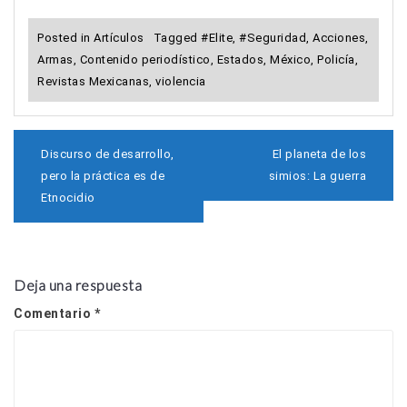
Posted in
Artículos
Tagged
#Elite
,
#Seguridad
,
Acciones
,
Armas
,
Contenido periodístico
,
Estados
,
México
,
Policía
,
Revistas Mexicanas
,
violencia
N
Discurso de desarrollo,
El planeta de los
a
pero la práctica es de
simios: La guerra
v
Etnocidio
e
g
a
c
i
Deja una respuesta
ó
n
Comentario
*
d
e
e
n
t