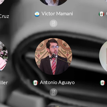
Victor Mamani
Cruz
Antonio Aguayo
ller