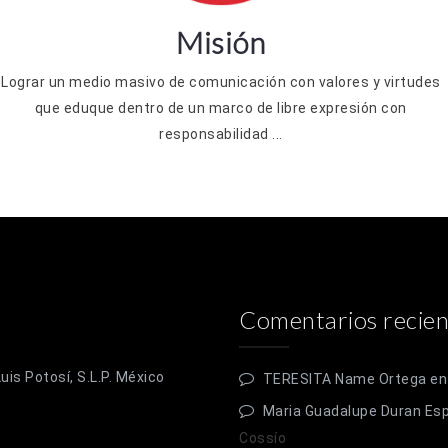
Misión
Lograr un medio masivo de comunicación con valores y virtudes
que eduque dentro de un marco de libre expresión con
responsabilidad ...
Comentarios recien
is Potosí, S.L.P. México
TERESITA Name Ortega
e
Maria Guadalupe Duran Es
Cossío