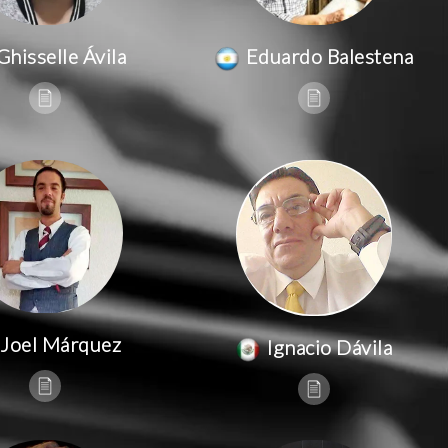
Ghisselle Ávila
Eduardo Balestena
Joel Márquez
Ignacio Dávila