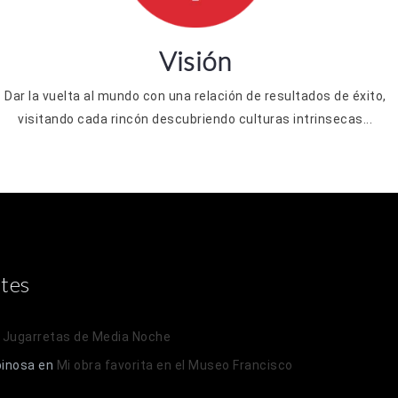
Visión
Dar la vuelta al mundo con una relación de resultados de éxito,
visitando cada rincón descubriendo culturas intrinsecas...
tes
n
Jugarretas de Media Noche
pinosa
en
Mi obra favorita en el Museo Francisco