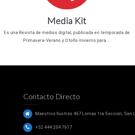
Media Kit
Es una Revista de medios digital, publicada en temporada de
Primavera-Verano y Otoño-Invierno para ...
Contacto Directo
Maestros Ilustres 467 Lomas 1ra Sección, San Lu
+52 444 204 7617