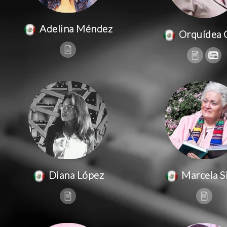
Adelina Méndez
Orquídea 
Diana López
Marcela Si