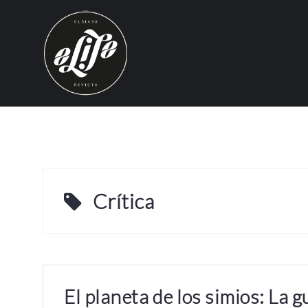
S
k
i
p
t
o
c
o
n
t
e
Crítica
n
t
El planeta de los simios: La 