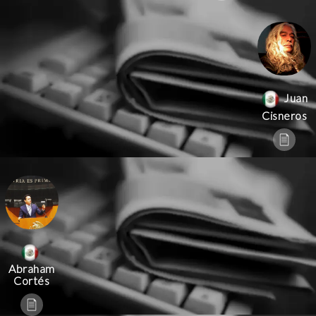
Juan
Cisneros
Abraham
Cortés