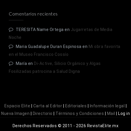
Comentarios recientes
TERESITA Name Ortega
en
Jugarretas de Media
Noche
Maria Guadalupe Duran Espinosa
en
Mi obra favorita
en el Museo Francisco Cossío
María
en
Di-Active, Silicio Orgánico y Algas
Fosilizadas patrocina a Salud Digna
Espacio Elite
|
Carta al Editor
|
Editoriales
|
Información legal
|
Nueva Imagen
|
Directorio
|
Términos y Condiciones
|
Mail
|
Log in
Derechos Reservados © 2011 - 2026 RevistaElite.mx