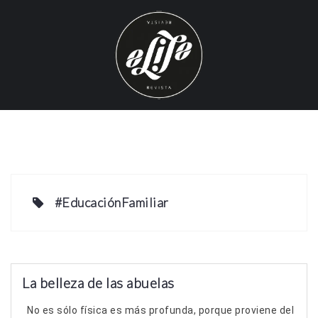
S
k
i
p
t
o
c
o
n
t
e
#EducaciónFamiliar
n
t
La belleza de las abuelas
No es sólo física es más profunda, porque proviene del