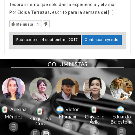
tesoro interno que solo dan la experiencia y el amor.
Por Eloisa Terrazas, escrito para la semana del […]
Me gusta
1
Publicado en
4 septiembre, 2017
Continuar leyendo
COLUMNISTAS
Victor
Adelina
Mamani
Méndez
Ghisselle
Eduardo
Orquídea
Ávila
Balestena
Cruz