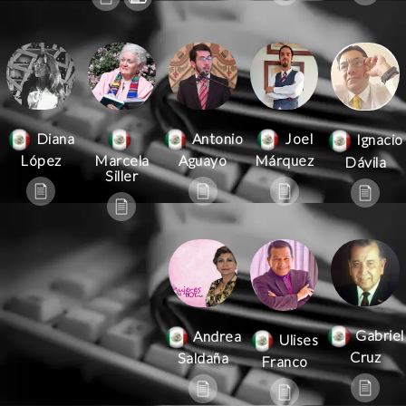
Antonio
Joel
Diana
Ignacio
Aguayo
Márquez
López
Marcela
Dávila
Siller
Gabriel
Andrea
Ulises
Cruz
Saldaña
Franco