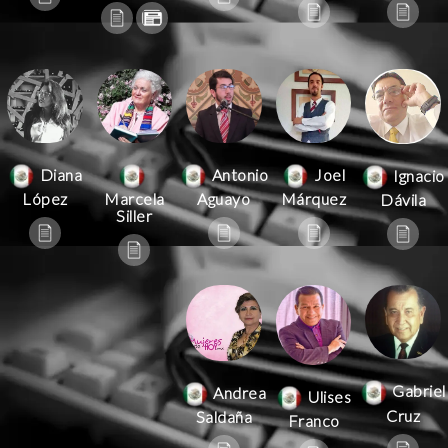
Antonio
Joel
Diana
Ignacio
Aguayo
Márquez
López
Marcela
Dávila
Siller
Gabriel
Andrea
Ulises
Cruz
Saldaña
Franco