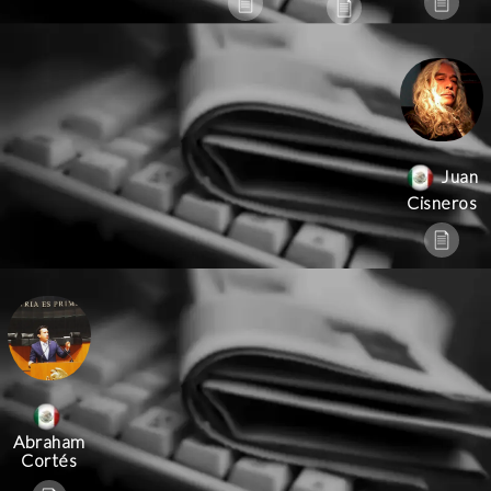
Juan
Cisneros
Abraham
Cortés