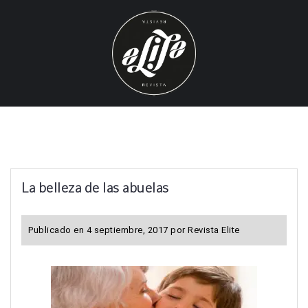
S
k
i
p
t
o
c
o
n
t
La belleza de las abuelas
e
n
t
Publicado en
4 septiembre, 2017
por
Revista Elite