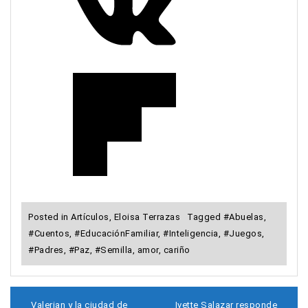
Posted in
Artículos
,
Eloisa Terrazas
Tagged
#Abuelas
,
#Cuentos
,
#EducaciónFamiliar
,
#Inteligencia
,
#Juegos
,
#Padres
,
#Paz
,
#Semilla
,
amor
,
cariño
N
Valerian y la ciudad de
Ivette Salazar responde