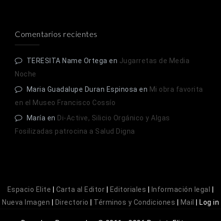
Comentarios recientes
TERESITA Name Ortega
en
Jugarretas de Media
Noche
Maria Guadalupe Duran Espinosa
en
Mi obra favorita
en el Museo Francisco Cossío
María
en
Di-Active, Silicio Orgánico y Algas
Fosilizadas patrocina a Salud Digna
Espacio Elite
|
Carta al Editor
|
Editoriales
|
Información legal
|
Nueva Imagen
|
Directorio
|
Términos y Condiciones
|
Mail
|
Log in