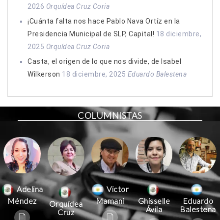
2026
Orquídea Cruz Coria
¡Cuánta falta nos hace Pablo Nava Ortíz en la
Presidencia Municipal de SLP, Capital!
18 diciembre,
2025
Orquídea Cruz Coria
Casta, el origen de lo que nos divide, de Isabel
Wilkerson
18 diciembre, 2025
Eduardo Balestena
COLUMNISTAS
Victor
Adelina
Mamani
Méndez
Ghisselle
Eduardo
Orquídea
Ávila
Balestena
Cruz