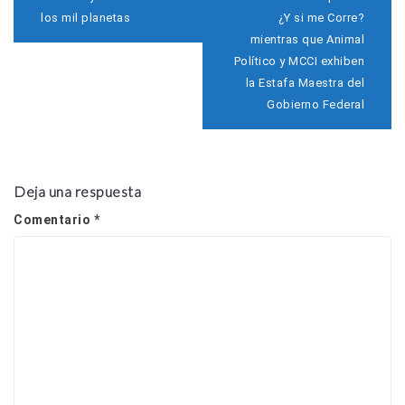
a
los mil planetas
¿Y si me Corre?
v
mientras que Animal
e
Político y MCCI exhiben
g
a
la Estafa Maestra del
c
Gobierno Federal
i
ó
n
d
e
Deja una respuesta
e
n
Comentario
*
t
r
a
d
a
s