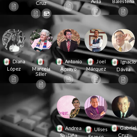
Ávila
Balestena
Cruz
Antonio
Joel
Diana
Ignacio
Aguayo
Márquez
López
Marcela
Dávila
Siller
Gabriel
Andrea
Ulises
Cruz
Saldaña
Franco