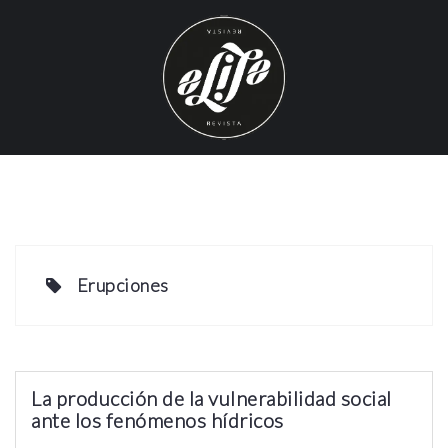
S
k
i
p
t
o
c
o
n
t
e
Erupciones
n
t
La producción de la vulnerabilidad social
ante los fenómenos hídricos