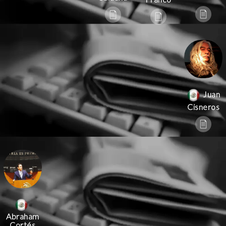
Juan
Cisneros
Abraham
Cortés