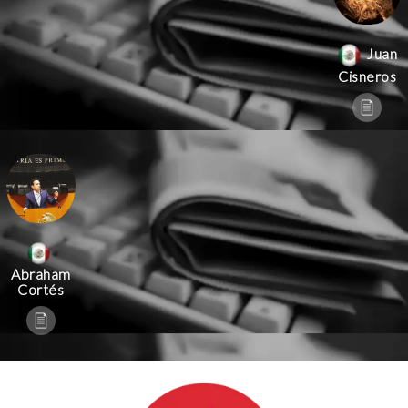
Juan
Cisneros
Abraham
Cortés