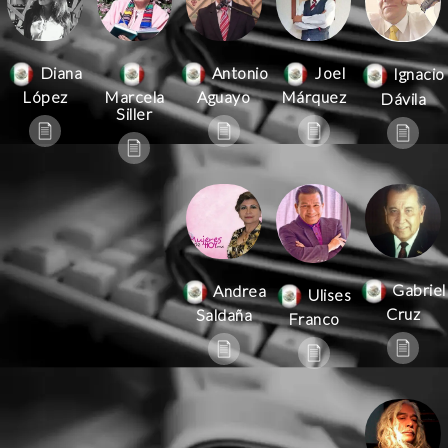
Antonio
Joel
Diana
Ignacio
Aguayo
Márquez
López
Marcela
Dávila
Siller
Gabriel
Andrea
Ulises
Cruz
Saldaña
Franco