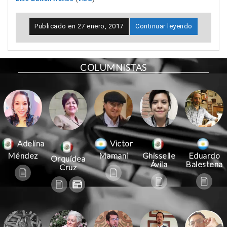
Publicado en
27 enero, 2017
Continuar leyendo
COLUMNISTAS
Victor
Adelina
Mamani
Méndez
Ghisselle
Eduardo
Orquídea
Ávila
Balestena
Cruz