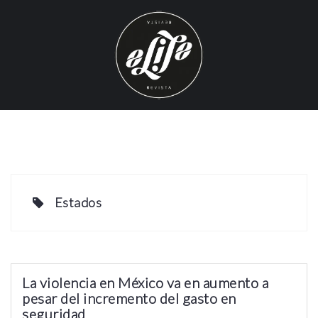
S
k
i
p
t
o
c
o
n
t
e
Estados
n
t
La violencia en México va en aumento a
pesar del incremento del gasto en
seguridad