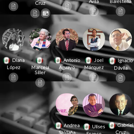
Ávila
Balestena
Cruz
Antonio
Joel
Diana
Ignacio
Aguayo
Márquez
López
Marcela
Dávila
Siller
Gabriel
Andrea
Ulises
Cruz
Saldaña
Franco