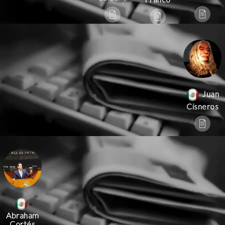
Juan
Cisneros
Abraham
Cortés