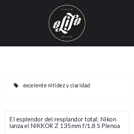
S
k
i
p
t
o
c
o
n
t
e
excelente nitidez y claridad
n
t
El esplendor del resplandor total: Nikon
lanza el NIKKOR Z 135mm f/1.8 S Plenoa