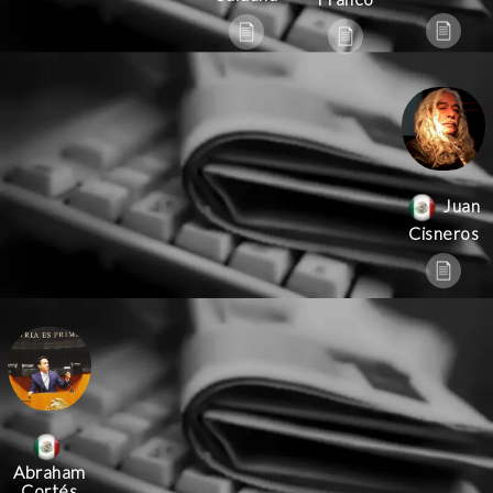
Juan
Cisneros
Abraham
Cortés