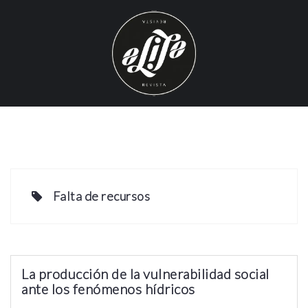
S
k
i
p
t
o
c
o
n
t
e
Falta de recursos
n
t
La producción de la vulnerabilidad social
ante los fenómenos hídricos