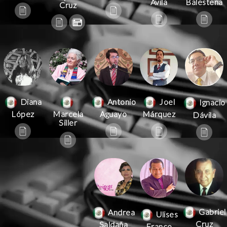
Ávila
Balestena
Cruz
Antonio
Joel
Diana
Ignacio
Aguayo
Márquez
López
Marcela
Dávila
Siller
Gabriel
Andrea
Ulises
Cruz
Saldaña
Franco